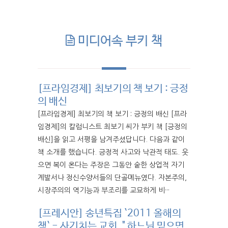
미디어속 부키 책
[프라임경제] 최보기의 책 보기 : 긍정
의 배신
[프라임경제] 최보기의 책 보기 : 긍정의 배신 [프라
임경제]의 칼럼니스트 최보기 씨가 부키 책 [긍정의
배신]을 읽고 서평을 남겨주셨답니다. 다음과 같이
책 소개를 했습니다. 긍정적 사고와 낙관적 태도. 웃
으면 복이 온다는 주장은 그동안 숱한 상업적 자기
계발서나 정신수양서들의 단골메뉴였다. 자본주의,
시장주의의 역기능과 부조리를 교묘하게 비···
[프레시안] 송년특집 `2011 올해의
책` - 사기치는 교회, " 하느님 믿으면