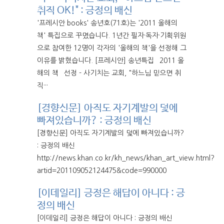
취직 OK!" : 긍정의 배신
'프레시안 books' 송년호(71호)는 '2011 올해의
책' 특집으로 꾸몄습니다. 1년간 필자·독자·기획위원
으로 참여한 12명이 각자의 '올해의 책'을 선정해 그
이유를 밝혔습니다. [프레시안] 송년특집 `2011 올
해의 책` 선정 - 사기치는 교회, "하느님 믿으면 취
직···
[경향신문] 아직도 자기계발의 덫에
빠져있습니까? : 긍정의 배신
[경향신문] 아직도 자기계발의 덫에 빠져있습니까?
: 긍정의 배신
http://news.khan.co.kr/kh_news/khan_art_view.html?
artid=201109052124475&code=990000
[이데일리] 긍정은 해답이 아니다 : 긍
정의 배신
[이데일리] 긍정은 해답이 아니다 : 긍정의 배신