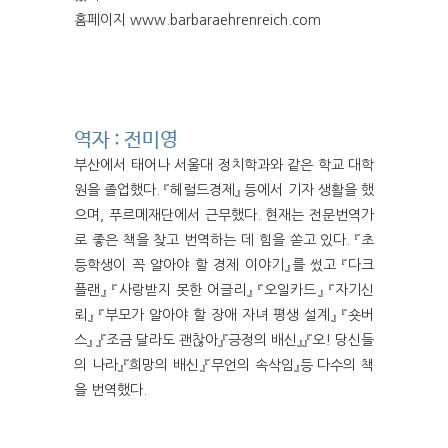
홈페이지 www.barbaraehrenreich.com
역자 : 전미영
부산에서 태어나 서울대 정치학과와 같은 학교 대학
원을 졸업했다. 『헤럴드경제』 등에서 기자 생활을 했
으며, 푸르메재단에서 근무했다. 현재는 전문번역가
로 좋은 책을 찾고 번역하는 데 힘을 쏟고 있다. 『초
등학생이 꼭 알아야 할 경제 이야기』를 썼고 『다크
플랜』 『사랑받지 못한 어글리』 『오일카드』 『자기신
뢰』 『부모가 알아야 할 장애 자녀 평생 설계』 『숏버
스』 』『조금 달라도 괜찮아』『긍정의 배신』』『오! 당신들
의 나라』『희망의 배신』『무언의 속삭임』등 다수의 책
을 번역했다.