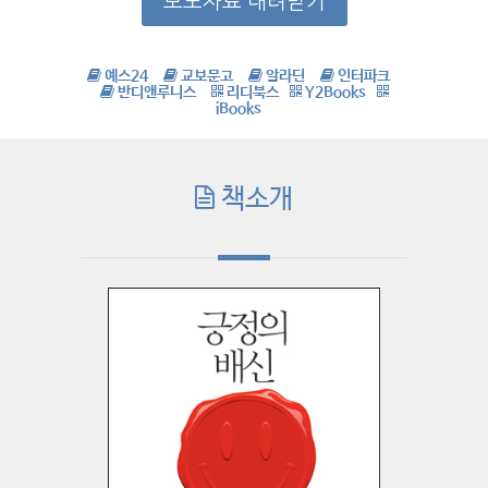
보도자료 내려받기
예스24
교보문고
알라딘
인터파크
반디앤루니스
리디북스
Y2Books
iBooks
책소개