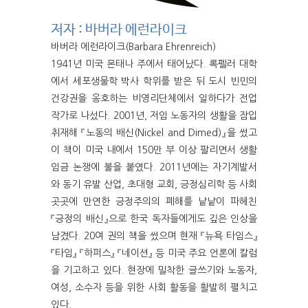
저자 : 바버라 에런라이크
바버라 에런라이크(Barbara Ehrenreich)
1941년 미국 몬태나 주에서 태어났다. 록펠러 대학
에서 세포생물학 박사 학위를 받은 뒤 도시 빈민의
건강권을 옹호하는 비영리단체에서 일하다가 전업
작가로 나섰다. 2001년, 저임 노동자의 생활을 잠입
취재해 『노동의 배신(Nickel and Dimed)』을 썼고
이 책이 미국 내에서 150만 부 이상 팔리면서 생활
임금 논쟁에 불을 붙였다. 2011년에는 자기계발서
와 동기 유발 산업, 초대형 교회, 긍정심리학 등 사회
곳곳에 만연한 긍정주의의 폐해를 낱낱이 파헤친
『긍정의 배신』으로 한국 독자들에게도 깊은 인상을
남겼다. 20여 권의 책을 썼으며 현재 『뉴욕 타임스』
『타임』 『하퍼스』 『네이션』 등 미국 주요 언론에 칼럼
을 기고하고 있다. 현장에 밀착한 글쓰기와 노동자,
여성, 소수자 등을 위한 사회 활동을 활발히 펼치고
있다.