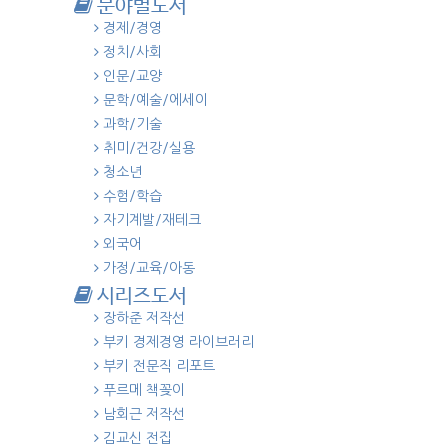
분야별도서
경제/경영
정치/사회
인문/교양
문학/예술/에세이
과학/기술
취미/건강/실용
청소년
수험/학습
자기계발/재테크
외국어
가정/교육/아동
시리즈도서
장하준 저작선
부키 경제경영 라이브러리
부키 전문직 리포트
푸르메 책꽂이
남회근 저작선
김교신 전집