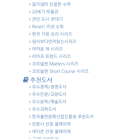
꼼지샘의 친절한 수학
20세기 박물관
견인 도시 연대기
Reset! 리셋 수학
한국 가정 요리 시리즈
원서보다먼저읽는시리즈
아까운 책 시리즈
라이프 트렌드 시리즈
코르넬젠 Matters 시리즈
코르넬젠 Short Course 시리즈
추천도서
우수경제/경영도서
우수인문/교양도서
우수문학/예술도서
우수과학도서
한국출판문화산업진흥원 추천도서
언론사 선정 올해의책
네티즌 선정 올해의책