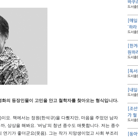
바꾸
도서출판
[매일
`하라
도서출판
[한겨
원하
도서출판
[독서
도서출판
[내일
도서출판
 영화의 등장인물이 고민을 안고 철학자를 찾아오는 형식입니다.
[조선
가 뭘
하)이요. 책에서는 정원(한석규)을 다뤘지만, 마음을 주었던 남자
도서출판
까, 상상을 해봐요. ‘버닝'의 청년 종수도 애틋합니다. 저는 종수
의 연기가 좋더군요(웃음). 그는 작가 지망생이었고 사회 부조리
[동아