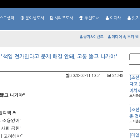
스트셀러
분야별도서
시리즈도서
추천도서
이다새
릿지
공지&이벤트
미디어 속 부키 책
 "책임 전가한다고 문제 해결 안돼, 고통 뚫고 나가야"
2020-03-11 10:51
81348
[조선
다고 
이치
 뚫고 나가야"
도서출판
[조선
 철학책 써
운 것
도 소용없어"
도서출판
 사회 공헌"
[매일
기 고려해야"