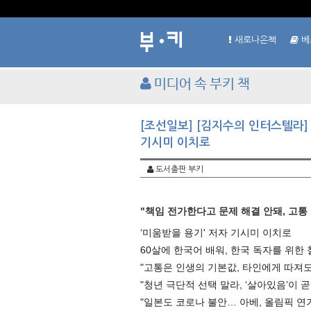
새로나온책
베
미디어 속 부키 책
[조선일보] [김지수의 인터스텔라]
기시미 이치로
도서출판 부키
"책임 전가한다고 문제 해결 안돼, 고통
‘미움받을 용기' 저자 기시미 이치로
60살에 한국어 배워, 한국 독자를 위한
"고통은 인생의 기본값, 타인에게 따져
"청년 극단적 선택 말라, ‘살아있음’이 곧
"일본도 코로나 불안… 아베, 올림픽 연