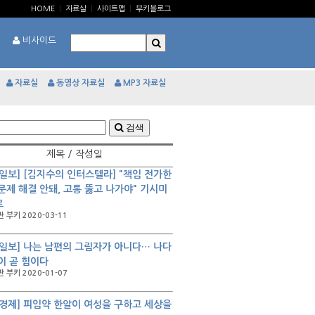
HOME
|
자료실
|
사이트맵
|
부키블로그
비사이드
자료실
동영상 자료실
MP3 자료실
검색
제목 / 작성일
일보] [김지수의 인터스텔라] "책임 전가한
문제 해결 안돼, 고통 뚫고 나가야" 기시미
로
 부키 2020-03-11
일보] 나는 남편의 그림자가 아니다… 나다
이 곧 힘이다
 부키 2020-01-07
경제] 피임약 한알이 여성을 구하고 세상을