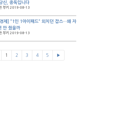
당신, 중독입니다
 부키 2019-08-13
경제] "1인 1아이패드" 외치던 잡스…왜 자
 안 줬을까
 부키 2019-08-13
1
2
3
4
5
▶