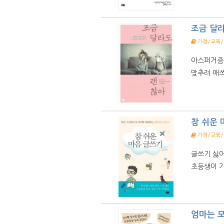
조금 달
가정/교육
아스퍼거증후
맞추려 애쓰
참 쉬운 
가정/교육
글쓰기 싫어
초등생이 가
엄마는 