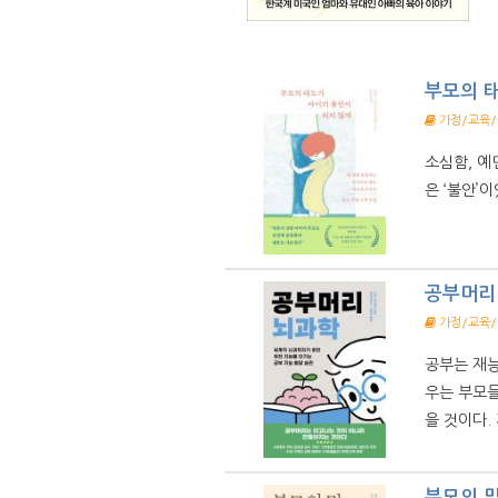
부모의 
가정/교육
소심함, 예
은 ‘불안’이
공부머리
가정/교육
공부는 재능
우는 부모들
을 것이다. 
부모의 말