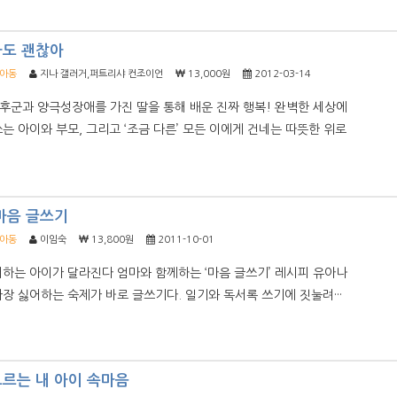
라도 괜찮아
/아동
지나 갤러거,퍼트리샤 컨조이언
13,000원
2012-03-14
군과 양극성장애를 가진 딸을 통해 배운 진짜 행복! 완벽한 세상에
는 아이와 부모, 그리고 ‘조금 다른’ 모든 이에게 건네는 따뜻한 위로
마음 글쓰기
/아동
이임숙
13,800원
2011-10-01
하는 아이가 달라진다 엄마와 함께하는 ‘마음 글쓰기’ 레시피 유아나
장 싫어하는 숙제가 바로 글쓰기다. 일기와 독서록 쓰기에 짓눌려···
모르는 내 아이 속마음