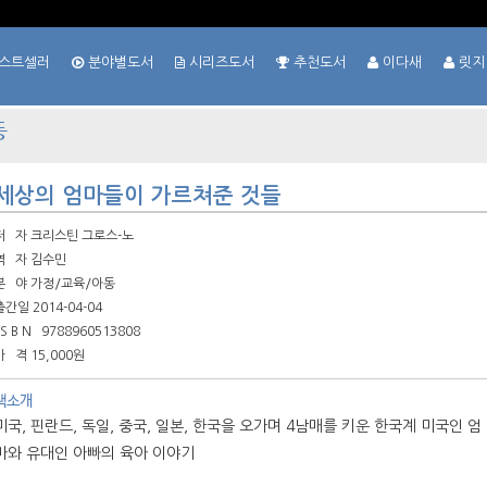
스트셀러
분야별도서
시리즈도서
추천도서
이다새
릿지
동
세상의 엄마들이 가르쳐준 것들
저 자
크리스틴 그로스-노
역 자
김수민
분 야
가정/교육/아동
출간일 2014-04-04
 S B N
9788960513808
가 격
15,000원
책소개
미국, 핀란드, 독일, 중국, 일본, 한국을 오가며 4남매를 키운 한국계 미국인 엄
마와 유대인 아빠의 육아 이야기