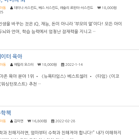
/아동
데이나 서스킨드, 베스 서스킨드, 레슬리 르윈터-서스킨드
18,000원
25
인생을 바꾸는 것은 IQ, 재능, 돈이 아니라 ‘부모의 말’이다! 모든 아이
두뇌와 언어, 학습 능력에서 엄청난 잠재력을 지니고 ···
데이터 육아
/아동
에밀리 오스터
18,000원
2022-1-14
마존 육아 분야 1위 • 《뉴욕타임스》 베스트셀러 • 《타임》 《이코
워싱턴포스트》 추천 ···
수학책
/아동
김미연
16,800원
2022-02-28
학과 친해지려면, 엄마부터 수학과 친해져야 합니다!” 내가 이해하지