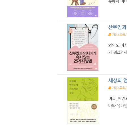
못해서 아이
산부인과 
가정/교육
와인도 마시
가 뭐죠? 
세상의 
가정/교육
미국, 핀란
마와 유대인