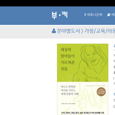
새로나온책
베
분야별도서 > 가정/교육/아
I