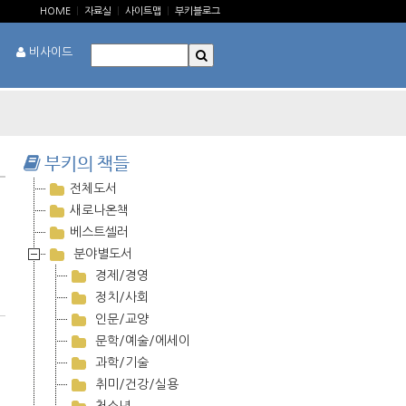
HOME
|
자료실
|
사이트맵
|
부키블로그
비사이드
부키의 책들
전체도서
새로나온책
베스트셀러
분야별도서
경제/경영
정치/사회
인문/교양
문학/예술/에세이
과학/기술
취미/건강/실용