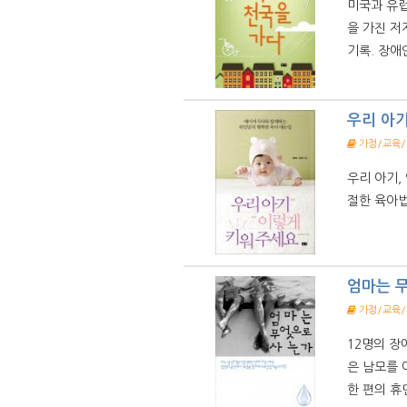
미국과 유럽
을 가진 저
기록. 장애
우리 아
가정/교육
우리 아기,
절한 육아법
엄마는 
가정/교육
12명의 장
은 남모를 
한 편의 휴