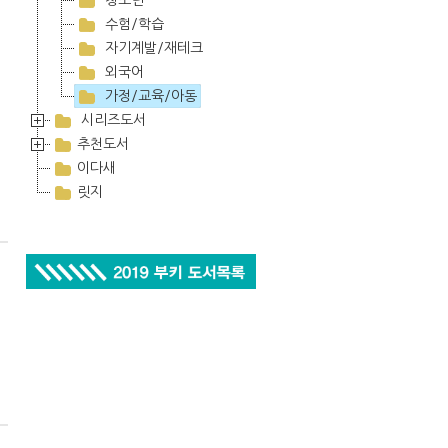
청소년
수험/학습
자기계발/재테크
외국어
가정/교육/아동
시리즈도서
추천도서
이다새
릿지