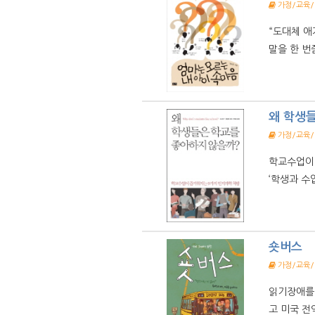
가정/교육
“도대체 애
말을 한 번
왜 학생
가정/교육
학교수업이
‘학생과 수업
숏버스
가정/교육
읽기장애를
고 미국 전