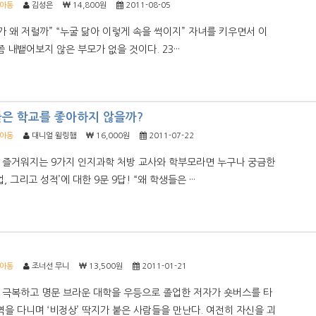
/아동
김성은
14,800원
2011-08-05
가 왜 저럴까” “누굴 닮아 이렇게 속을 썩이지” 자녀를 키우면서 이
쯤 내뱉어보지 않은 부모가 없을 것이다. 23···
들은 학교를 좋아하지 않을까?
/아동
대니얼 윌링햄
16,000원
2011-07-22
 즐거워지는 9가지 인지과학 처방 교사와 학부모라면 누구나 궁금한
, 그리고 성적’에 대한 9문 9답! “왜 학생들은 ···
/아동
조너선 무니
13,500원
2011-01-21
 극복하고 명문 브라운 대학을 우등으로 졸업한 저자가 숏버스를 타
역을 다니며 ‘비정상’ 딱지가 붙은 사람들을 만난다. 여전히 자신을 괴