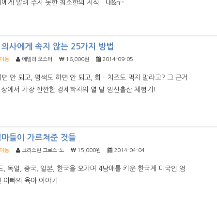
에게 알려 주지 못한 최소한의 지식 내&n···
의사에게 속지 않는 25가지 방법
/아동
에밀리 오스터
16,000원
2014-09-05
면 안 되고, 염색도 하면 안 되고, 회ㆍ치즈도 먹지 말라고? 그 근거
세상에서 가장 깐깐한 경제학자의 열 달 임신출산 체험기!
엄마들이 가르쳐준 것들
/아동
크리스틴 그로스-노
15,000원
2014-04-04
드, 독일, 중국, 일본, 한국을 오가며 4남매를 키운 한국계 미국인 엄
 아빠의 육아 이야기