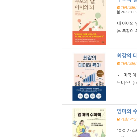
가정/교육
2022-11-
내 아이의 
는 똑같이 
최강의 
가정/교육
• 미국 아
노미스트》 《
엄마의 
가정/교육
“아이가 수