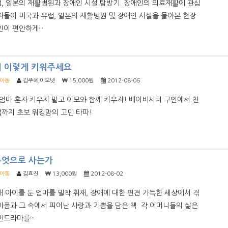
, 일본의 재활병원과 장애인 시설 탐방기. 장애인의 의료재활에 관심
자들이 미국과 유럽, 일본의 재활병원 및 장애인 시설을 돌아본 현장
인이 편안하게···
기 이렇게 키워주세요
/아동
김주혜,이모넷
15,000원
2012-08-06
 엄마 혼자 키우지 말고 이모와 함께 키우자! 베이비시터 구인에서 친
까지 초보 워킹맘의 고민 타파!
무엇으로 사는가
/아동
김효진
13,000원
2012-08-02
애 아이를 둔 엄마를 밀착 취재, 장애에 대한 편견 가득한 세상에서 겪
아픔과 그 속에서 피어난 사랑과 기쁨을 담은 책. 각 어머니들의 삶은
먼드라마를···