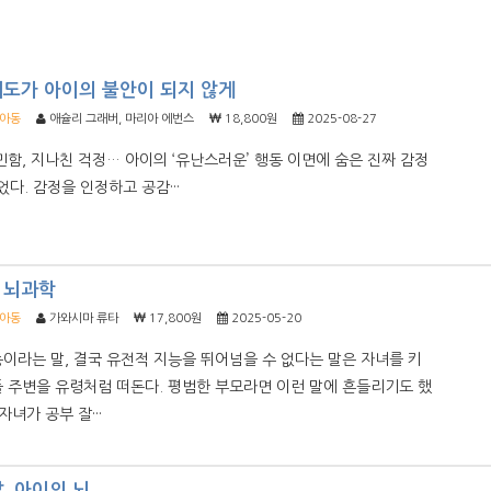
태도가 아이의 불안이 되지 않게
/아동
애슐리 그래버, 마리아 에번스
18,800원
2025-08-27
민함, 지나친 걱정… 아이의 ‘유난스러운’ 행동 이면에 숨은 진짜 감정
었다. 감정을 인정하고 공감···
 뇌과학
/아동
가와시마 류타
17,800원
2025-05-20
이라는 말, 결국 유전적 지능을 뛰어넘을 수 없다는 말은 자녀를 키
 주변을 유령처럼 떠돈다. 평범한 부모라면 이런 말에 흔들리기도 했
자녀가 공부 잘···
, 아이의 뇌