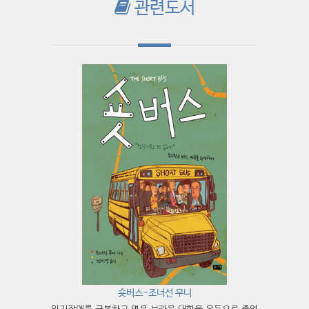
관련도서
숏버스-조너선 무니