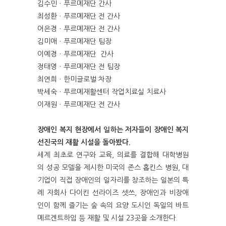
김수민ㆍ푸르메재단 간사
최성환ㆍ푸르메재단 전 간사
어은경ㆍ푸르메재단 전 간사
김미애ㆍ푸르메재단 팀장
이예경ㆍ푸르메재단 간사
정태영ㆍ푸르메재단 전 팀장
최연희ㆍ한미글로벌 차장
박세숙ㆍ푸르메재활센터 작업치료실 치료사
이재원ㆍ푸르메재단 전 간사
장애인 복지 현장에서 일하는 저자들이 장애인 복지
선진국의 재활 시설을 돌아봤다.
세계 최초로 연구와 교육, 의료를 결합해 대학병원
의 성공 모델을 제시한 미국의 존스 홉킨스 병원, 대
기업이 직접 장애인의 일자리를 창조하는 일본의 특
례 자회사 다이킨 선라이즈 셋쓰, 장애인과 비장애
인이 함께 즐기는 숲 속의 요양 도시인 독일의 바트
메르겐트하임 등 재활 및 시설 23곳을 소개한다.