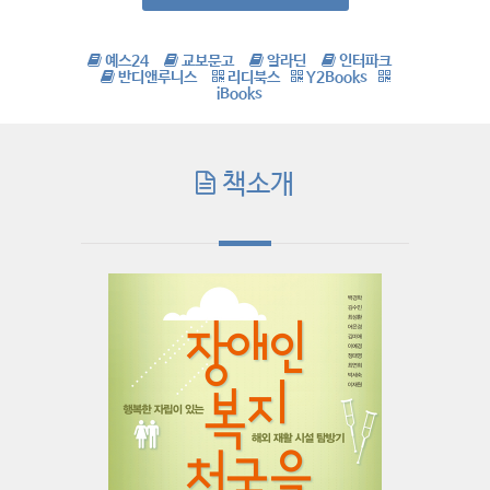
예스24
교보문고
알라딘
인터파크
반디앤루니스
리디북스
Y2Books
iBooks
책소개