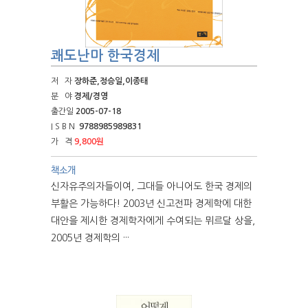
쾌도난마 한국경제
저 자
장하준,정승일,이종태
분 야
경제/경영
출간일
2005-07-18
I S B N
9788985989831
가 격
9,800원
책소개
신자유주의자들이여, 그대들 아니어도 한국 경제의
부활은 가능하다! 2003년 신고전파 경제학에 대한
대안을 제시한 경제학자에게 수여되는 뮈르달 상을,
2005년 경제학의 ···