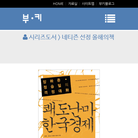
HOME
|
자료실
|
사이트맵
|
부키블로그
시리즈도서 > 네티즌 선정 올해의책