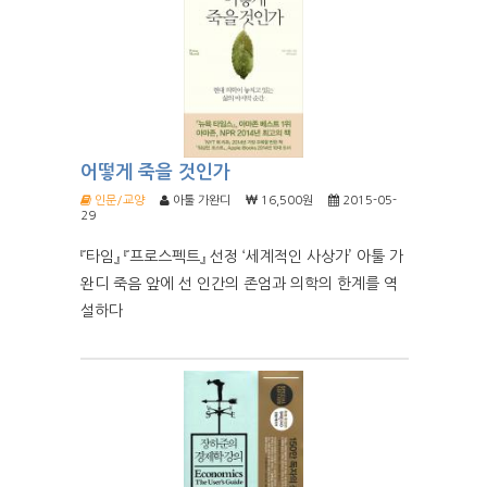
어떻게 죽을 것인가
인문/교양
아툴 가완디
16,500원
2015-05-
29
『타임』 『프로스펙트』 선정 ‘세계적인 사상가’ 아툴 가
완디 죽음 앞에 선 인간의 존엄과 의학의 한계를 역
설하다