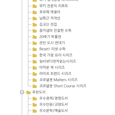
부키 전문직 리포트
푸르메 책꽂이
남회근 저작선
김교신 전집
꼼지샘의 친절한 수학
20세기 박물관
견인 도시 연대기
Reset! 리셋 수학
한국 가정 요리 시리즈
원서보다먼저읽는시리즈
아까운 책 시리즈
라이프 트렌드 시리즈
코르넬젠 Matters 시리즈
코르넬젠 Short Course 시리즈
추천도서
우수경제/경영도서
우수인문/교양도서
우수문학/예술도서