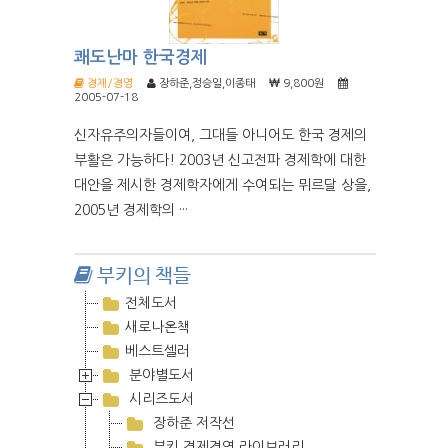
쾌도난마 한국경제
경제/경영
장하준,정승일,이종태
9,800원
2005-07-18
신자유주의자들이여, 그대들 아니어도 한국 경제의
부활은 가능하다! 2003년 신고전파 경제학에 대한
대안을 제시한 경제학자에게 수여되는 뮈르달 상을,
2005년 경제학의 ···
부키의 책들
전체도서
새로나온책
베스트셀러
분야별도서
시리즈도서
장하준 저작선
부키 경제경영 라이브러리