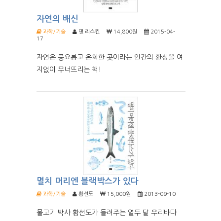
자연의 배신
과학/기술
댄 리스킨
14,800원
2015-04-
17
자연은 풍요롭고 온화한 곳이라는 인간의 환상을 여
지없이 무너뜨리는 책!
멸치 머리엔 블랙박스가 있다
과학/기술
황선도
15,000원
2013-09-10
물고기 박사 황선도가 들려주는 열두 달 우리바다