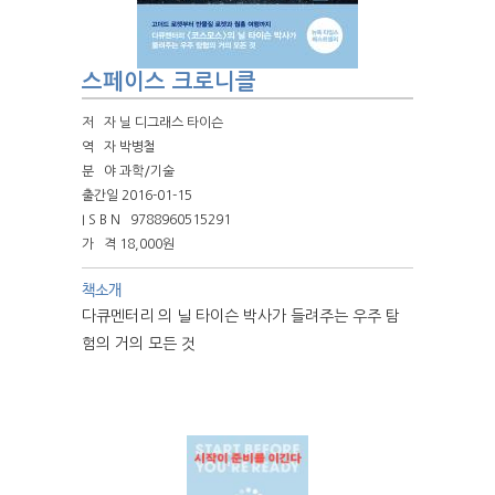
스페이스 크로니클
저 자
닐 디그래스 타이슨
역 자
박병철
분 야
과학/기술
출간일 2016-01-15
I S B N
9788960515291
가 격
18,000원
책소개
다큐멘터리 의 닐 타이슨 박사가 들려주는 우주 탐
험의 거의 모든 것