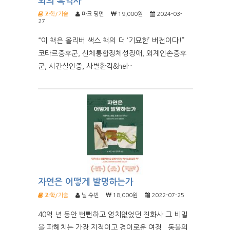
뇌의 흑역사
과학/기술
마크 딩먼
19,000원
2024-03-
27
“이 책은 올리버 색스 책의 더 ‘기묘한’ 버전이다!”
코타르증후군, 신체통합정체성장애, 외계인손증후
군, 시간실인증, 사별환각&hel···
자연은 어떻게 발명하는가
과학/기술
닐 슈빈
18,000원
2022-07-25
40억 년 동안 뻔뻔하고 염치없었던 진화사 그 비밀
을 파헤치는 가장 지적이고 경이로운 여정 동물의