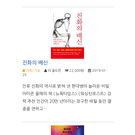
진화의 배신
과학/기술
리 골드먼
22,000원
2019-01-
25
인류 진화의 역사로 밝혀 낸 현대병의 놀라운 비밀
아마존 올해의 책 《뉴욕타임스》 《워싱턴포스트》 강
력 추천 인간이 20만 년이라는 장구한 세월 동안 멸
종을 면하고 ···