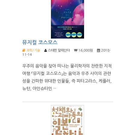
뮤지컬 코스모스
과학/기술
스테판 알렉산더
16,000원
2018-
11-14
우주의 음악을 찾아 떠나는 물리학자의 찬란한 지적
여행 『뮤지컬 코스모스』는 음악과 우주 사이의 관련
성을 간파한 위대한 인물들, 즉 피타고라스, 케플러,
뉴턴, 아인슈타인 ···