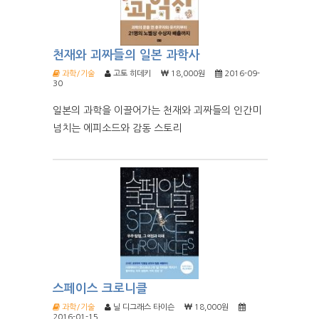
천재와 괴짜들의 일본 과학사
과학/기술
고토 히데키
18,000원
2016-09-
30
일본의 과학을 이끌어가는 천재와 괴짜들의 인간미
넘치는 에피소드와 감동 스토리
스페이스 크로니클
과학/기술
닐 디그래스 타이슨
18,000원
2016-01-15