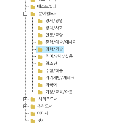
베스트셀러
분야별도서
경제/경영
정치/사회
인문/교양
문학/예술/에세이
과학/기술
취미/건강/실용
청소년
수험/학습
자기계발/재테크
외국어
가정/교육/아동
시리즈도서
추천도서
이다새
릿지