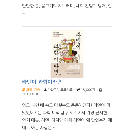
단단한 몸, 물고기의 지느러미, 새의 깃털과 날개, 인
···
라멘이 과학이라면
과학/기술
가와구치 도모카즈
15,000원
2019-4-30
읽고 나면 배 속도 머릿속도 든든해진다! 라멘이 더
맛있어지는 과학 미식 탐구 세계에서 가장 근사한
인기 메뉴, 라멘. 하지만 대체 라멘이 왜 맛있는지 제
대로 아는 사람은 ···