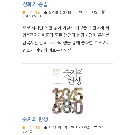
진화의 종말
과학/기술
폴 에얼릭,앤 에얼릭
23,000원
2011-09-21
호모 사피엔스 한 종이 어떻게 지구를 위협하게 되
었을까? 진화론의 모든 쟁점과 환경‧정치 문제를
접목시킨 걸작! 하나의 생물 종에 불과한 호모 사피
엔스가 어떻게 이토록 막강한···
숫자의 탄생
과학/기술
조르주 이프라
16,000원
2011-
06-10