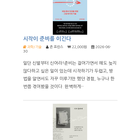
시작이 준비를 이긴다
과학/기술
존 프린스
22,000원
2026-06-
30
일단 신발부터 신어라!준비는 걸어가면서 해도 늦지
않다하고 싶은 일이 있는데 시작하기가 두렵고, 방
법을 알면서도 자꾸 미루기만 했던 경험, 누구나 한
번쯤 겪어봤을 것이다. 완벽하게···