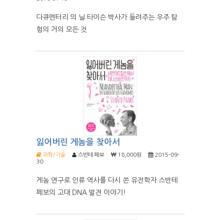
다큐멘터리 의 닐 타이슨 박사가 들려주는 우주 탐
험의 거의 모든 것
잃어버린 게놈을 찾아서
과학/기술
스반테 페보
18,000원
2015-09-
30
게놈 연구로 인류 역사를 다시 쓴 유전학자 스반테
페보의 고대 DNA 발견 이야기!