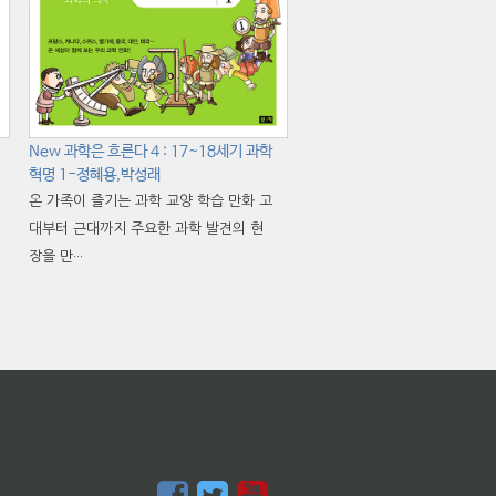
New 과학은 흐른다 4 : 17~18세기 과학
혁명 1-정혜용,박성래
온 가족이 즐기는 과학 교양 학습 만화 고
대부터 근대까지 주요한 과학 발견의 현
장을 만···