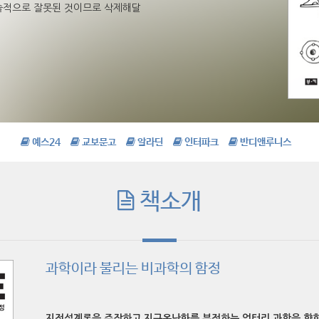
학술적으로 잘못된 것이므로 삭제해달
예스24
교보문고
알라딘
인터파크
반디앤루니스
책소개
과학이라 불리는 비과학의 함정
지적설계론을 주장하고 지구온난화를 부정하는
엉터리 과학을 향한