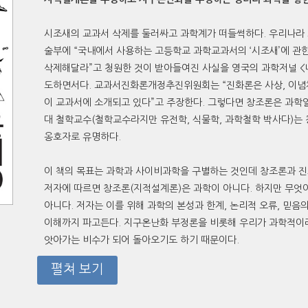
시조새의 교과서 삭제를 둘러싸고 과학계가 떠들썩하다. 우리나
술부에 “국내에서 사용하는 고등학교 과학교과서의 ‘시조새’에 관
삭제해달라”고 청원한 것이 받아들여진 사실을 영국의 과학저널 <
도하면서다. 교과서진화론개정추진위원회는 “진화론은 사상, 이념
이 교과서에 소개되고 있다”고 주장한다. 그렇다면 창조론은 과학일
대 철학교수(철학교수라지만 유전학, 식물학, 과학철학 박사다)는
옹호자로 유명하다.
이 책의 목표는 과학과 사이비과학을 구별하는 것인데 창조론과 진
저자에 따르면 창조론(지적설계론)은 과학이 아니다. 하지만 무엇
아니다. 저자는 이를 위해 과학의 본성과 한계, 논리적 오류, 믿음
이해까지 파고든다. 지구온난화 부정론을 비롯해 우리가 과학적이
앗아가는 비수가 되어 돌아오기도 하기 때문이다.
펼쳐 보기