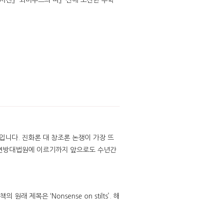
사전』 『뫼비우스의 띠』 『신에 도전한 수학
입니다. 진화론 대 창조론 논쟁이 가장 뜨
 미연방대법원에 이르기까지 앞으로도 수년간
제목은 ‘Nonsense on stilts’. 해