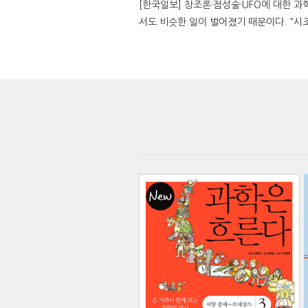
[한국일보] 창조론·점성술·UFO에 대한 과
서도 비슷한 일이 벌어졌기 때문이다. "시