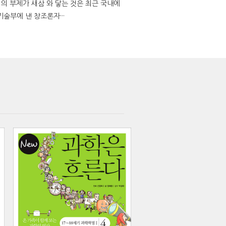
책의 부제가 새삼 와 닿는 것은 최근 국내에
부에 낸 창조론자···