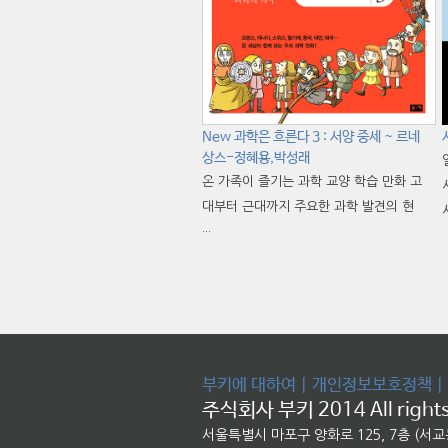
New 과학은 흐른다 3 : 서양 중세 ~ 르네
상스-정혜용,박성래
온 가족이 즐기는 과학 교양 학습 만화 고
대부터 근대까지 주요한 과학 발견의 현
···
부키에 대하여
|
개인정보보호정책
|
주식회사 부키 2014 All rights
서울특별시 마포구 양화로 125, 7층 (서