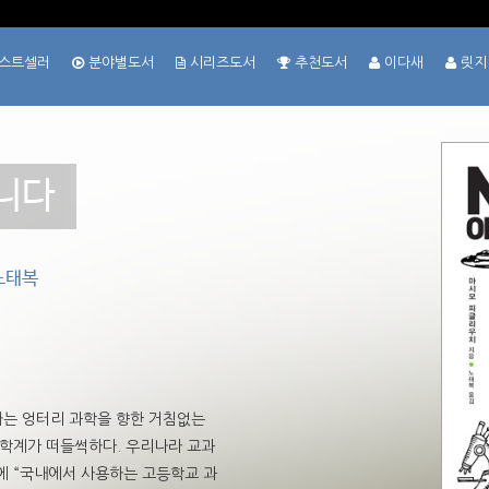
스트셀러
분야별도서
시리즈도서
추천도서
이다새
릿지
니다
 노태복
는 엉터리 과학을 향한 거침없는
학계가 떠들썩하다. 우리나라 교과
 “국내에서 사용하는 고등학교 과