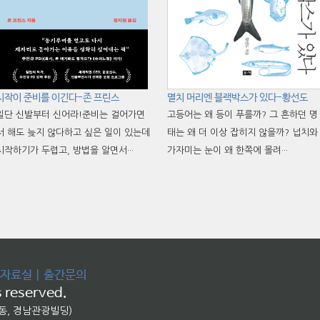
시작이 준비를 이긴다-존 프린스
멸치 머리엔 블랙박스가 있다-황선도
일단 신발부터 신어라!준비는 걸어가면
고등어는 왜 등이 푸를까? 그 흔하던 명
서 해도 늦지 않다하고 싶은 일이 있는데
태는 왜 더 이상 잡히지 않을까? 넙치와
시작하기가 두렵고, 방법을 알면서···
가자미는 눈이 왜 한쪽에 몰려···
자료실
|
출간문의
 reserved.
교동, 경남관광빌딩)