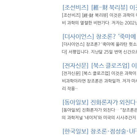
[조선비즈] [經-財 북리뷰] 
[조선비즈] [經-財 북리뷰] 이것은 과학
비 과학의 열렬한 비판가다. 저자는 2002
[더사이언스] 창조론? ‘죽마에 
[더사이언스] 창조론? ‘죽마에 올라탄 헛소
다] 서평입니다. 지난달 25일 번역 신간으로
[전자신문] [북스 클로즈업] 
[전자신문] [북스 클로즈업] 이것은 과학
비과학이라면 창조론은 과학일까. 저자 마시
리 작용···
[동아일보] 진화론자가 외친다…
[동아일보] 진화론자가 외친다… “창조론은
의 과학저널 ‘네이처’와 미국의 시사주간지 
[한국일보] 창조론·점성술·UF