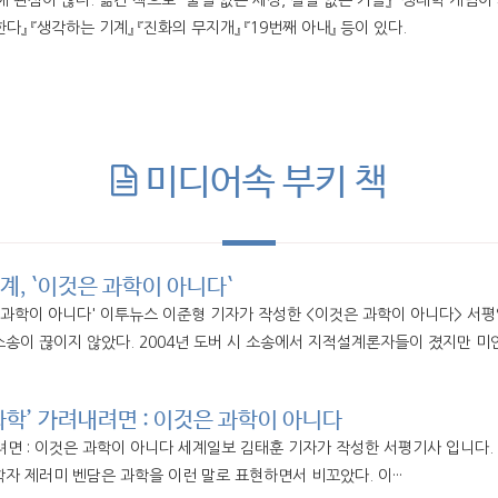
관심이 많다. 옮긴 책으로 『꿀벌 없는 세상, 결실 없는 가을』 『생태학 개념어 
다』 『생각하는 기계』 『진화의 무지개』 『19번째 아내』 등이 있다.
미디어속 부키 책
계, `이것은 과학이 아니다`
은 과학이 아니다' 이투뉴스 이준형 기자가 작성한 <이것은 과학이 아니다> 서평
 소송이 끊이지 않았다. 2004년 도버 시 소송에서 지적설계론자들이 졌지만
과학’ 가려내려면 : 이것은 과학이 아니다
 : 이것은 과학이 아니다 세계일보 김태훈 기자가 작성한 서평기사 입니다. 책의 원래 
학자 제러미 벤담은 과학을 이런 말로 표현하면서 비꼬았다. 이···