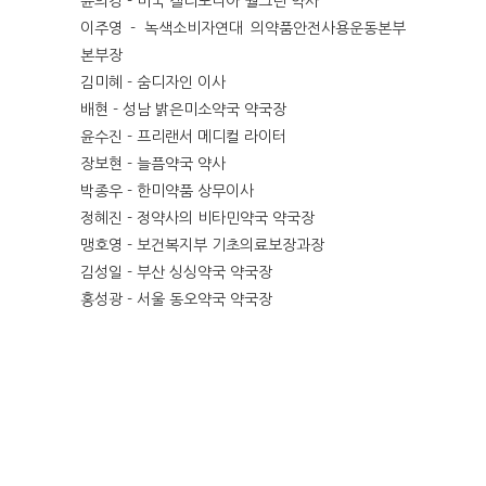
윤의경 - 미국 캘리포니아 월그린 약사
이주영 - 녹색소비자연대 의약품안전사용운동본부
본부장
김미혜 - 숨디자인 이사
배현 - 성남 밝은미소약국 약국장
윤수진 - 프리랜서 메디컬 라이터
장보현 - 늘픔약국 약사
박종우 - 한미약품 상무이사
정혜진 - 정약사의 비타민약국 약국장
맹호영 - 보건복지부 기초의료보장과장
김성일 - 부산 싱싱약국 약국장
홍성광 - 서울 동오약국 약국장