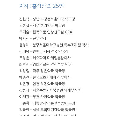
저자 : 홍성광 외 25인
김현익 - 성남 복정동서울약국 약국장
곽현설 - 제주 한라약국 약국장
조예슬 - 한독약품 임상연구실 CRA
박서림 - 근무약사
윤정혜 - 분당서울대학교병원 특수조제팀 약사
김태욱 - 인천 다사랑약국 약국장
조정윤 - 레오파마 마케팅총괄이사
최혁재 - 경희의료원 약제본부 팀장
최정림 - 파주 정은약국 약국장
박홍진 - 한국오츠카제약 전무이사
최은경 - 인천 희망약국 약국장
강성심 - 서울특별시서북병원 약제부 약사
이재관 - 부천 자연약국 약국장
노종화 - 태평양제약 품질보증팀 부장
정국현 - 서울 도곡메디칼약국 약국장