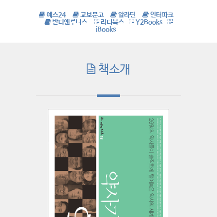
예스24
교보문고
알라딘
인터파크
반디앤루니스
리디북스
Y2Books
iBooks
책소개