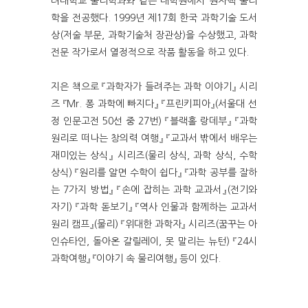
려대학교 물리학과와 같은 대학원에서 원자핵 물리
학을 전공했다. 1999년 제17회 한국 과학기술 도서
상(저술 부문, 과학기술처 장관상)을 수상했고, 과학
전문 작가로서 열정적으로 작품 활동을 하고 있다.
지은 책으로 『과학자가 들려주는 과학 이야기』 시리
즈 『Mr. 퐁 과학에 빠지다』 『프린키피아』(서울대 선
정 인문고전 50선 중 27번) 『블랙홀 랑데부』 『과학
원리로 떠나는 창의력 여행』 『교과서 밖에서 배우는
재미있는 상식』 시리즈(물리 상식, 과학 상식, 수학
상식) 『원리를 알면 수학이 쉽다』 『과학 공부를 잘하
는 7가지 방법』 『손에 잡히는 과학 교과서』(전기와
자기) 『과학 돋보기』 『역사 인물과 함께하는 교과서
원리 캠프』(물리) 『위대한 과학자』 시리즈(꿈꾸는 아
인슈타인, 돌아온 갈릴레이, 못 말리는 뉴턴) 『24시
과학여행』 『이야기 속 물리여행』 등이 있다.