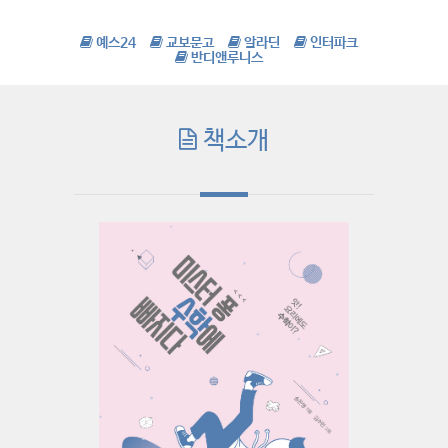
예스24
교보문고
알라딘
인터파크
반디앤루니스
책소개