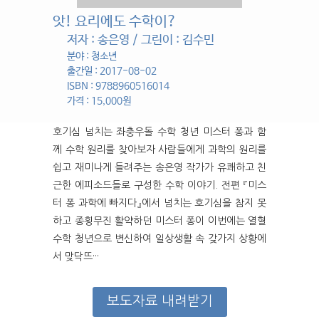
앗! 요리에도 수학이?
저자 : 송은영 / 그린이 : 김수민
분야 : 청소년
출간일 : 2017-08-02
ISBN : 9788960516014
가격 : 15,000원
호기심 넘치는 좌충우돌 수학 청년 미스터 퐁과 함
께 수학 원리를 찾아보자 사람들에게 과학의 원리를
쉽고 재미나게 들려주는 송은영 작가가 유쾌하고 친
근한 에피소드들로 구성한 수학 이야기. 전편 『미스
터 퐁 과학에 빠지다』에서 넘치는 호기심을 참지 못
하고 종횡무진 활약하던 미스터 퐁이 이번에는 열혈
수학 청년으로 변신하여 일상생활 속 갖가지 상황에
서 맞닥뜨···
보도자료 내려받기