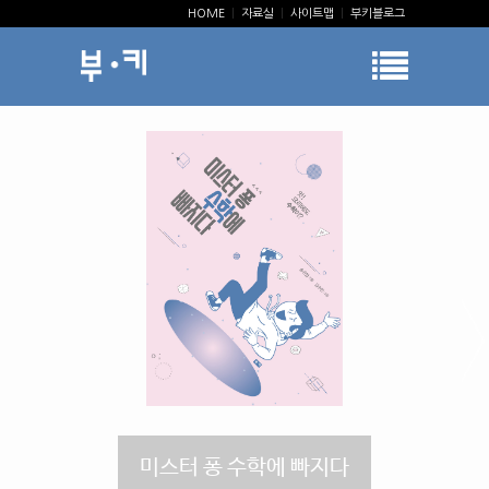
HOME
|
자료실
|
사이트맵
|
부키블로그
미스터 퐁 수학에 빠지다