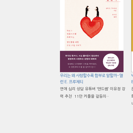
우리는 왜 사랑할수록 함부로 말할까-앨
런 E. 프루제티
연애 심리 상담 유튜버 ‘앤드쌤’ 이유정 강
력 추천 11만 커플을 갈등의···