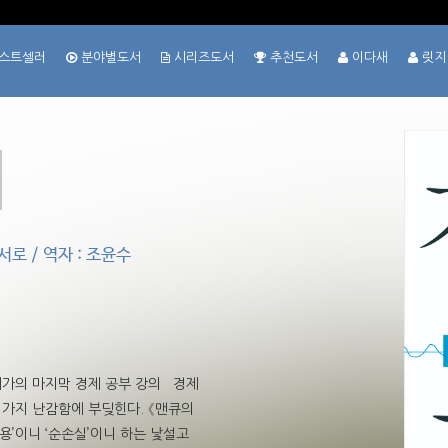
스트셀러
분야별도서
시리즈도서
추천도서
이다새
릿지
로 / 역자 : 조윤수
대가의 마지막 경제 공부 강의 경제
 가지 난감함에 부딪힌다. 《맨큐의
용’이니 ‘순손실’이니 하는 낯설고