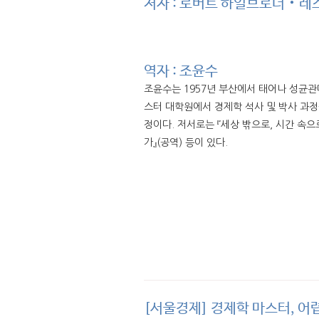
저자 : 로버트 하일브로너‧레
역자 : 조윤수
조윤수는 1957년 부산에서 태어나 성균관
스터 대학원에서 경제학 석사 및 박사 과
정이다. 저서로는 『세상 밖으로, 시간 속으
가』(공역) 등이 있다.
[서울경제] 경제학 마스터, 어