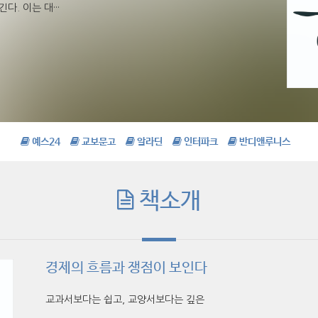
. 이는 대···
예스24
교보문고
알라딘
인터파크
반디앤루니스
책소개
경제의 흐름과 쟁점이 보인다
교과서보다는 쉽고, 교양서보다는 깊은