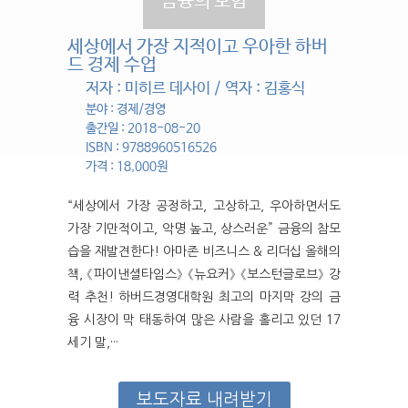
금융의 모험
세상에서 가장 지적이고 우아한 하버
드 경제 수업
저자 : 미히르 데사이 / 역자 : 김홍식
분야 : 경제/경영
출간일 : 2018-08-20
ISBN : 9788960516526
가격 : 18,000원
“세상에서 가장 공정하고, 고상하고, 우아하면서도
가장 기만적이고, 악명 높고, 상스러운” 금융의 참모
습을 재발견한다! 아마존 비즈니스 & 리더십 올해의
책, 《파이낸셜타임스》 《뉴요커》 《보스턴글로브》 강
력 추천! 하버드경영대학원 최고의 마지막 강의 금
융 시장이 막 태동하여 많은 사람을 홀리고 있던 17
세기 말,···
보도자료 내려받기