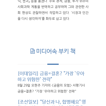
닉, 붕괴』 등을 옮겼다. 주로 경제, 금융, 투자 위주의
사회과학 계통을 번역하고 공부하며 그와 관련한 사
회 현상도 관찰하면서 작업하고 있다. ‘시장과 인간
을 다시 생각하자’를 화두로 삼고 있다.
미디어속 부키 책
[이데일리] 금융=결혼? "가장 `우아
하고 위험한` 전략"
8월 29일 오현주 기자의 <금융의 모험> 서평기사
금융=결혼? "가장 '우아하고 위험한' 전략"
[조선일보] “당신과 나, 합병해요" 영