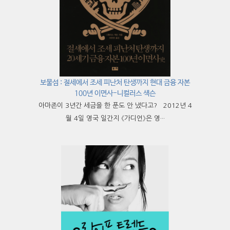
보물섬 : 절세에서 조세 피난처 탄생까지 현대 금융 자본
100년 이면사-니컬러스 섁슨
아마존이 3년간 세금을 한 푼도 안 냈다고? 2012년 4
월 4일 영국 일간지 《가디언》은 영···