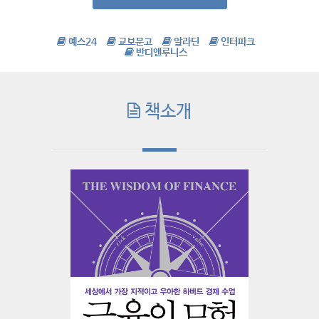
예스24
교보문고
알라딘
인터파크
반디앤루니스
책소개