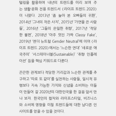
텔링을 활용하여 내년의 트렌드를 미리 보여 주
는 생활·문화 전용 트렌드서 《라이프 트렌드 2020》
이 나왔다. 2013년 ‘좀 놀아 본 오빠들의 귀환’,
2014년 ‘그녀의 작은 사치’, 2015년 ‘가면을 쓴 사람
들’, 2016년 ‘그들의 은밀한 취향’, 2017년 ‘적당
한 불편’, 2018년 ‘아주 멋진 가짜 Classy Fake’,
2019년 ‘젠더 뉴트럴 Gender Neutral’에 이어 《라
이프 트렌드 2020》에서는 ‘느슨한 연대’ ‘새로운 애
국주의’ ‘서스테이너블(Sustainable)’ ‘취향 인플레
이션’ 등을 핵심 키워드로 다룬다.
끈끈한 관계보다 적당한 거리감과 느슨한 관계를 추
구하고 ‘따로 또 같이’를 실천하는 사람들, 일시적 유
행보다 지속 가능한 가치와 신념을 소비하는 이들
이 만들어 갈 2020년의 대한민국을 한 걸음 앞서 만
나 보자. 한국인의 컬처와 라이프스타일, 비즈니스
와 소비에 영향을 미칠 트렌드들에 대한 남다른 인
사이트를 얻을 수 있을 것이다.