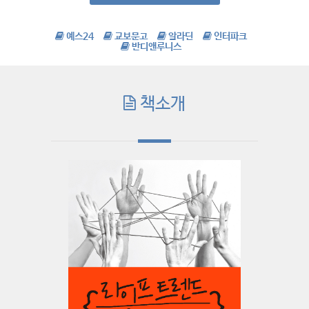
예스24
교보문고
알라딘
인터파크
반디앤루니스
책소개