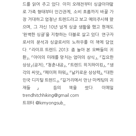
드를 읽어 주고 있다. 이미 오래전부터 싱글이야말
로 가족 형태부터 인간관계, 소비 흐름까지 바꿀 가
장 거대하고 엄청난 트렌드라고 보고 예의주시해 왔
으며, 그 자신 10년 넘게 싱글 생활을 했고 현재도
‘완벽한 싱글’을 지향하는 더블로 살고 있다. 연구자
로서의 분석과 싱글로서의 노하우를 이 책에 담었
다. 『라이프 트렌드 2013: 좀 놀아 본 오빠들의 귀
환』, 『아이의 미래를 망치는 엄마의 상식』, 『집요한
상상』(공저), 『청춘내공』, 『트렌드 히치하이킹』, 『생
각의 씨앗』, 『페이퍼 파워』, 『날카로운 상상력』, 『대한
민국 디지털 트렌드』, 『길거리에서 만난 마케팅의 귀
재들』 등의 책을 썼다. 이메일
trendhitchhiking@gmail.com
트위터 @kimyongsub_