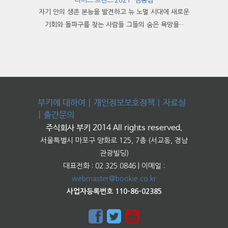
라이프 트렌드 2021-김용섭
자기 안의 생존 본능을 발견하고 뉴 노멀 시대에 새로운
기회와 돌파구를 찾는 사람들 그들의 숨은 욕망을···
부키에 대하여
|
개인정보보호정책
|
자료실
|
출간문의
주식회사 부키 2014 All rights reserved.
서울특별시 마포구 양화로 125, 7층 (서교동, 경남
관광빌딩)
대표전화 : 02.325.0846 | 이메일 :
webmaster@bookie.co.kr
사업자등록번호 110-86-02385