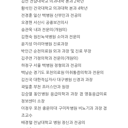
김선 전남대학교 의과대학 본과 2학년
황석민 건국대학교 의과대학 본과 4학년
전경훈 일산 백병원 산부인과 전공의
오경현 서산시 공중보건의사
송관욱 내과 전문의(개원의)
김현숙 원진녹색병원 소아과 전문의
윤지성 마리아병원 진료과장
박인근 순천의료원 외과 과장 및 진료 부장
김주연 가정의학과 전문의(개원의)
하정구 서울 백병원 정형외과 전공의
백남순 경기도 포천의료원 마취통증의학과 전문의
김진국 대한적십자사 대구병원 신경과 과장
곽일훈 부천 프러스안과 원장
김승열 동인병원 응급의학과 과장 겸 영동응급의료
정보센터 소장
이정우 포천 중문의대 구미차병원 비뇨기과 과장 겸
조교수
배경렬 전남대학교 병원 정신과 전공의