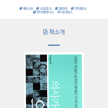
예스24
교보문고
알라딘
인터파크
반디앤루니스
리디북스
책소개