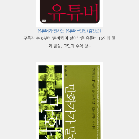
유튜버가 말하는 유튜버-런업(김찬준)
구독자 수 0부터 ‘존버’하며 살아남은 유튜버 16인의 일
과 일상, 고민과 수익 창···