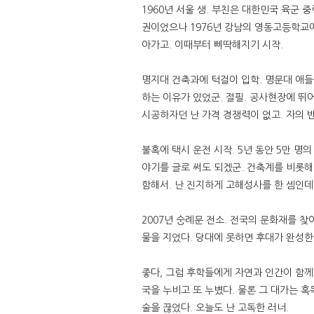
1960년 서울 생. 부친은 대한민국 육군
권이었으나 1976년 강남의 영동고등학교에
아가고. 이때부터 삐딱해지기 시작.
명지대 건축과에 턱걸이 입학. 명문대 애들이
하는 이유가 있었군. 절필. 공사현장에 뛰
시공하자던 난 가격 경쟁력이 없고. 자의 반
불혹에 택시 운전 시작. 5년 동안 5만 명의
야기를 글로 써도 되겠군. 건축계를 비롯해
함해서. 난 진지하게 고해성사를 한 셈인데
2007년 숭례문 전소. 전국의 문화재를 
물을 지었다. 당대에 못하면 후대가 완성한다
좋다, 그럼 후학들에게 자연과 인간이 함께
국을 누비고 또 누볐다. 물론 그 대가는 혹독
술을 끊었다. 오늘도 난 고독한 러너.