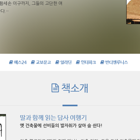
황세손 이구까지, 그들의 고단한 여
···
예스24
교보문고
알라딘
인터파크
반디앤루니스
책소개
딸과 함께 읽는 답사 여행기
옛 건축물에 선비들의 발자취가 살아 숨 쉰다!