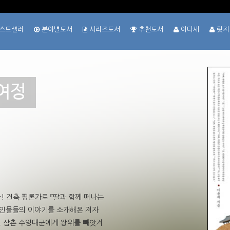
스트셀러
분야별도서
시리즈도서
추천도서
이다새
릿지
여정
! 건축 평론가로 『딸과 함께 떠나는
 인물들의 이야기를 소개해온 저자
. 삼촌 수양대군에게 왕위를 빼앗겨