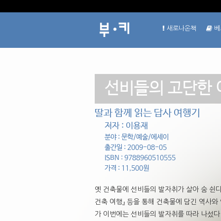
새로나온책
베
선비들의 고단한 
딸과 함께 읽는 답사 여행기
저자 : 이용재
분야 : 문학/예술/에세이
출간일 : 2009-08-05
ISBN : 9788960510555
가격 : 11,500원
옛 건축물에 선비들의 발자취가 살아 숨 쉰다
건축 여행』 등을 통해 건축물에 담긴 역사와
가 이번에는 선비들의 발자취를 따라 나섰다