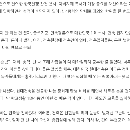
 중령으로 전역한 한국전쟁 참전 용사. 아버지께 독서가 가장 중요한 재산이라는
 입학하면서 성적이 바닥까지 밀려남. 4형제의 막내로 과외와 학원을 한 번도 
 안 하는 건 뭘까. 글쓰기군. 건축평론으로 대한민국 1호 석사. 건축 잡지 만듦
어든다. 돈이나 벌자. 어라, 건축현장에 건축인이 없네. 건축업자들뿐. 돈만 벌
 타의 반으로 은퇴.
 손님과 대화. 충격. 난 내 또래 사람들이 다 대학원까지 공부한 줄 알았다. 너무
 각계 어른들 찾아다니며 들은 말씀을 채록. 대한민국 현대건축은 어두운 정치
 독자들에게는 흥밋거리로만 비쳤나. 내 책은 심심할 때 읽는 땅콩이라는 댓글이
찾아 나섰다. 현대건축을 전공한 나는 문화재 탄생 비화를 캐면서 새로운 눈을 떴
. 난 학교생활 18년 동안 이런 걸 배운 적이 없다. 내가 제도권 교육을 싫어
하는 건축을 전하겠다. 여러분, 건축은 선현들의 피와 눈물이 빚어낸 고난의 
하다. 얼마 전 난 나이 오십에 응급실에 실려 갔다. 의사 왈, 간이 부었군요. 