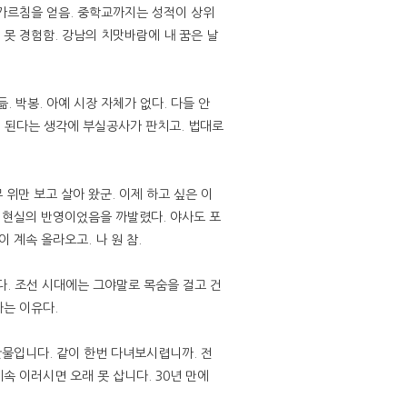
 가르침을 얻음. 중학교까지는 성적이 상위
못 경험함. 강남의 치맛바람에 내 꿈은 날
. 박봉. 아예 시장 자체가 없다. 다들 안
면 된다는 생각에 부실공사가 판치고. 법대로
 위만 보고 살아 왔군. 이제 하고 싶은 이
 현실의 반영이었음을 까발렸다. 야사도 포
 계속 올라오고. 나 원 참.
다. 조선 시대에는 그야말로 목숨을 걸고 건
하는 이유다.
산물입니다. 같이 한번 다녀보시렵니까. 전
계속 이러시면 오래 못 삽니다. 30년 만에