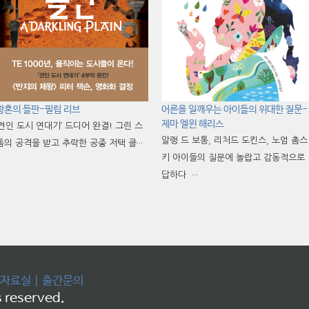
황혼의 들판-필립 리브
어른을 일깨우는 아이들의 위대한 질문-
제마 엘윈 해리스
‘견인 도시 연대기’ 드디어 완결! 그린 스
알랭 드 보통, 리처드 도킨스, 노엄 촘스
톰의 공격을 받고 추락한 공중 저택 클···
키 아이들의 질문에 놀랍고 감동적으로
답하다 ···
자료실
|
출간문의
 reserved.