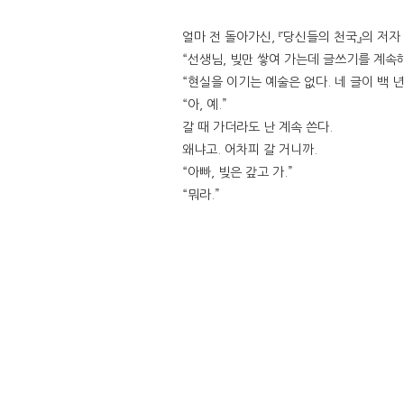
얼마 전 돌아가신, 『당신들의 천국』의 저
“선생님, 빚만 쌓여 가는데 글쓰기를 계속
“현실을 이기는 예술은 없다. 네 글이 백 
“아, 예.”
갈 때 가더라도 난 계속 쓴다.
왜냐고. 어차피 갈 거니까.
“아빠, 빚은 갚고 가.”
“뭐라.”