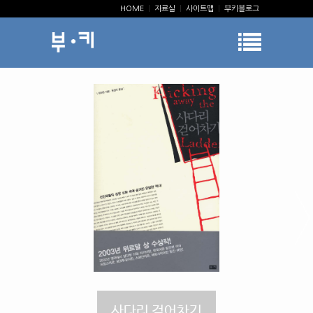
HOME
|
자료실
|
사이트맵
|
부키블로그
사다리 걷어차기