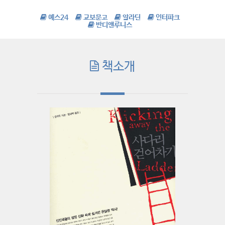
예스24
교보문고
알라딘
인터파크
반디앤루니스
책소개