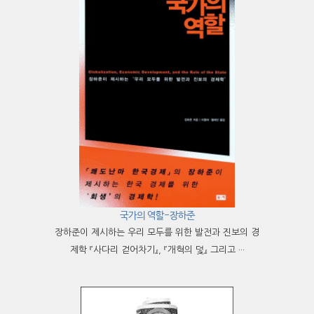
국가의 역할-장하준
장하준이 제시하는 우리 모두를 위한 발전과 진보의 경
제학 『사다리 걷어차기』, 『개혁의 덫』 그리고 ···