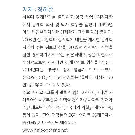
저자 : 장하준
서울대 경제학과를 졸업하고 영국 케임브리지대학
에서 경제학 석사 및 박사 학위를 받았다. 1990년
이래 케임브리지대학 경제학과 교수로 재직 중이다.
2003년 신고전학파 경제학에 대안을 제시한 경제학
자에게 주는 뮈르달 상을, 2005년 경제학의 지평을
넓힌 경제학자에게 주는 레온티예프 상을 최연소로
수상함으로써 세계적인 경제학자로 명성을 얻었다.
2014년에는 영국의 정치 평론지 『프로스펙트
(PROSPECT)』가 매년 선정하는 ‘올해의 사상가 50
인’ 중 9위에 오르기도 했다.
주요 저서로 『그들이 말하지 않는 23가지』 『나쁜 사
마리아인들』『무엇을 선택할 것인가』『사다리 걷어차
기』 『쾌도난마 한국경제』 『국가의 역할』 『개혁의 덫』
등이 있다. 그의 저작들은 36개 언어로 39개국에서
출간되었거나 출간될 예정이다.
www.hajoonchang.net