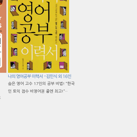
나의 영어공부 이력서 -김민식 외 16인
숨은 영어 고수 17인의 공부 비법! “한국
인 토익 점수 비영어권 중엔 최고!”···
교