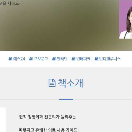
을 시작으···
예스24
교보문고
알라딘
인터파크
반디앤루니스
책소개
현직 정형외과 전문의가 들려주는
따뜻하고 유쾌한 의료 사용 가이드!