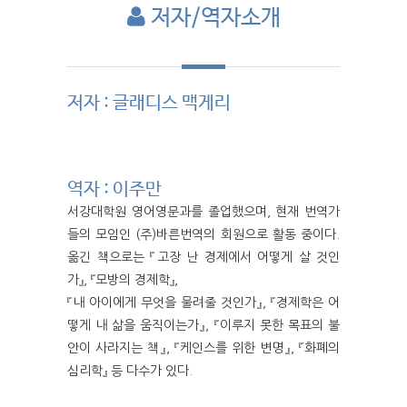
저자/역자소개
저자 : 글래디스 맥게리
역자 : 이주만
서강대학원 영어영문과를 졸업했으며, 현재 번역가
들의 모임인 (주)바른번역의 회원으로 활동 중이다.
옮긴 책으로는 『고장 난 경제에서 어떻게 살 것인
가』, 『모방의 경제학』,
『내 아이에게 무엇을 물려줄 것인가』, 『경제학은 어
떻게 내 삶을 움직이는가』, 『이루지 못한 목표의 불
안이 사라지는 책』, 『케인스를 위한 변명』, 『화폐의
심리학』 등 다수가 있다.