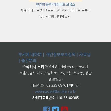
인간의 품격-데이비드 브룩스
세계적 베스트셀러 『보보스』의 저자 데이비드 브룩스
‘Big Me’의 시대에 &ls···
부키에 대하여
|
개인정보보호정책
|
자료실
|
출간문의
주식회사 부키 2014 All rights reserved.
서울특별시 마포구 양화로 125, 7층 (서교동, 경남
관광빌딩)
대표전화 : 02.325.0846 | 이메일 :
webmaster@bookie.co.kr
사업자등록번호 110-86-02385