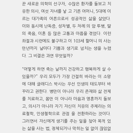
꾼 새로운 의학의 선구자, 수많은 환자를 돌보고 치
유한 의사, 여섯 자녀를 낳 고 기른 어머니, 5대에 이
르는 대가족의 어른으로서 성공적인 삶을 살았다.
이와 동시에 난독증, 성차별, 두 차례 의 암 투병, 딸
의 죽음, 이혼 등 많은 고통과 아픔을 겪었다. 이런
좌절과 시련에도 불구하고 이 103세 할머니 의 사는
만년까지 날마다 기쁨과 생기로 넘치는 생을 누렸
다. 그 비결은 과연 무엇일까?
“어떻게 하면 죽는 날까지 건강하고 행복하게 살 수
있을까?” 우리 모두가 가장 간절히 바라는 이 소망
에 대해 글래디스 박사는 우선 인생의 태도부터 바
꾸라고 권한다. 병만이 아니라 우리 존재와 삶 전체
를 치료하고, 몸만 이 아니라 마음과 영혼까지 돌보
고, 의사가 아니라 자기 자신이 치유의 주체라는 의
료철학, 인생철학으로 관점 을 전환하라는 것이다.
그러면서 자신에게 생기를 주는 일을 찾아 목적 있
는 삶을 사는 법, 정체되거나 막히는 일 없이 끊임없