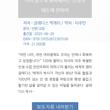
나이 들수록 행복해지는 인생의
태도에 관하여
저자 : 글래디스 맥게리 / 역자 : 이주만
분야 : 인문/교양
출간일 : 2025-06-20
ISBN : 979119352872303100
가격 : 21,000원
“어떤 나이, 어떤 어려움에도 우리는 언제나 회복하
고 성장합니다!” 103세 할머니 의사의 아주 특별한
인생 수업 전인의학의 어머니’라 불리는 세계적 명의
글래디스 맥게리 박사가 자신의 80년 의료 활동과
100년이 넘는 인 생 경험을 바탕으로 평생 즐겁고
활기찬 삶을 살아갈 수 있는 비밀을 들려준다. 글래
디스 박사···
보도자료 내려받기