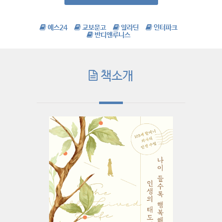
예스24
교보문고
알라딘
인터파크
반디앤루니스
책소개