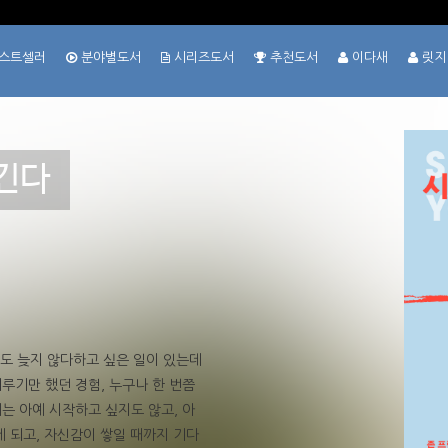
스트셀러
분야별도서
시리즈도서
추천도서
이다새
릿지
긴다
도 늦지 않다하고 싶은 일이 있는데
루기만 했던 경험, 누구나 한 번쯤
는 아예 시작하고 싶지도 않고, 아
게 되고, 자신감이 쌓일 때까지 기다