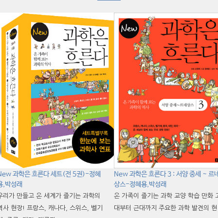
New 과학은 흐른다 세트(전 5권)-정혜
New 과학은 흐른다 3 : 서양 중세 ~ 르
용,박성래
상스-정혜용,박성래
우리가 만들고 온 세계가 즐기는 과학의
온 가족이 즐기는 과학 교양 학습 만화 
역사 현장! 프랑스, 캐나다, 스위스, 벨기
대부터 근대까지 주요한 과학 발견의 현