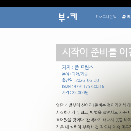
새로나온책
베
시작이 준비를 이
저자 : 존 프린스
분야 : 과학/기술
출간일 : 2026-06-30
ISBN : 9791175780316
가격 : 22,000원
일단 신발부터 신어라!준비는 걸어가면서 해
시작하기가 두렵고, 방법을 알면서도 자꾸 미
겪어봤을 것이다. 완벽하게 해내지 못할 바에
직은 내 실력이 부족한 것 같으니 계속 미루