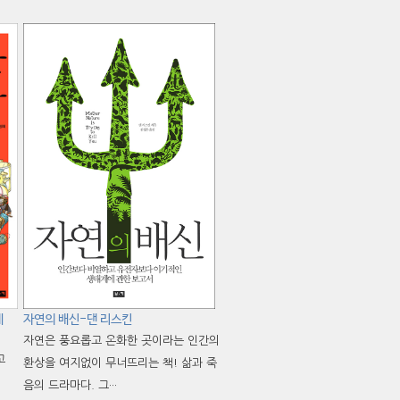
네
자연의 배신-댄 리스킨
자연은 풍요롭고 온화한 곳이라는 인간의
고
환상을 여지없이 무너뜨리는 책! 삶과 죽
음의 드라마다. 그···