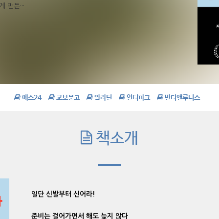
만든···
예스24
교보문고
알라딘
인터파크
반디앤루니스
책소개
일단 신발부터 신어라!
준비는 걸어가면서 해도 늦지 않다