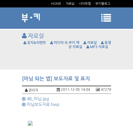
HOME
|
자료실
|
사이트맵
|
부키블로그
자료실
공지&이벤트
미디어 속 부키 책
자료실
동영
상 자료실
MP3 자료실
[마님 되는 법] 보도자료 및 표지
2011-12-05 14:04
47279
관리자
48_마님.jpg
마님보도자료.hwp