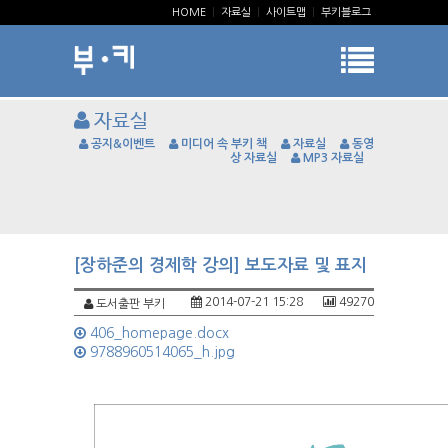
HOME
|
자료실
|
사이트맵
|
부키블로그
자료실
공지&이벤트
미디어 속 부키 책
자료실
동영
상 자료실
MP3 자료실
[장하준의 경제학 강의] 보도자료 및 표지
2014-07-21 15:28
49270
도서출판 부키
406_homepage.docx
9788960514065_h.jpg