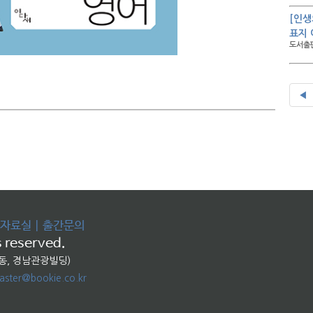
[인생
표지
도서출판
◀
자료실
|
출간문의
 reserved.
교동, 경남관광빌딩)
ster@bookie.co.kr