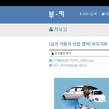
새로나온책
베
자료실
[실전 자동차 산업 영어] 보도자료
도서출판 부키
9788960515079_WEB.jpg
507_homepage.docx