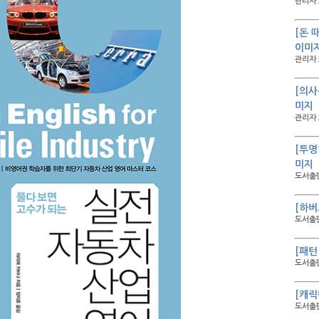
관리자 
[돈 
이미
관리자 
[의사
미지
관리자 
[투명
미지
도서출판
[하버
도서출판
[패턴
도서출판
[캐릭
도서출판