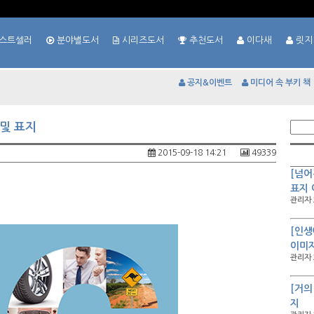
스트셀러
분야별도서
시리즈도서
추천도서
이다새
릿지
공지&이벤트
미디어 속 부키 책
 및 표지
2015-09-18 14:21
49339
[넘어
표지
관리자 
[인생
이미
관리자 
[거의
지