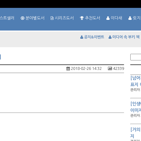
스트셀러
분야별도서
시리즈도서
추천도서
이다새
릿지
공지&이벤트
미디어 속 부키 책
지
2018-02-26 14:32
42339
[넘어
표지
관리자 
[인생
이미
관리자 
[거의
지