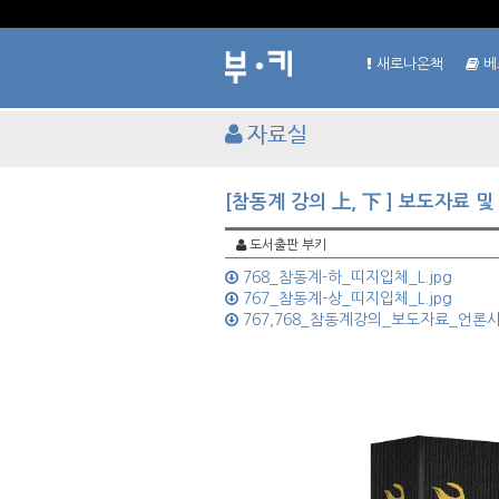
새로나온책
베
자료실
[참동계 강의 上, 下 ] 보도자료 
도서출판 부키
768_참동계-하_띠지입체_L.jpg
767_참동계-상_띠지입체_L.jpg
767,768_참동계강의_보도자료_언론사