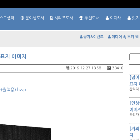
스트셀러
분야별도서
시리즈도서
추천도서
이다새
릿지
공지&이벤트
미디어 속 부키 책
및 표지 이미지
2019-12-27 18:58
38410
[넘어
표지
(출력용).hwp
관리자 
[인생
이미
관리자 
[거의
지