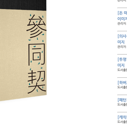
관리자 
[돈 
이미
관리자 
[의사
미지
관리자 
[투명
미지
도서출판
[하버
도서출판
[패턴
도서출판
[캐릭
도서출판