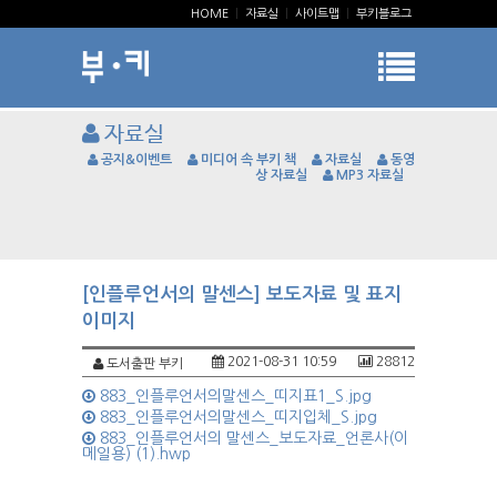
HOME
|
자료실
|
사이트맵
|
부키블로그
자료실
공지&이벤트
미디어 속 부키 책
자료실
동영
상 자료실
MP3 자료실
[인플루언서의 말센스] 보도자료 및 표지
이미지
2021-08-31 10:59
28812
도서출판 부키
883_인플루언서의말센스_띠지표1_S.jpg
883_인플루언서의말센스_띠지입체_S.jpg
883_인플루언서의 말센스_보도자료_언론사(이
메일용) (1).hwp