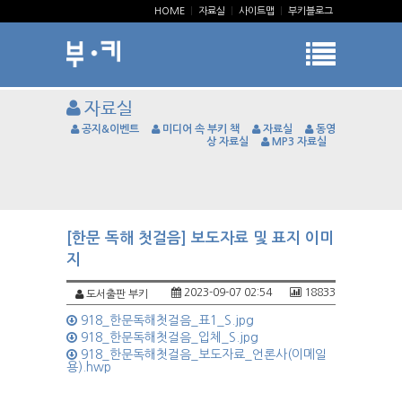
HOME
|
자료실
|
사이트맵
|
부키블로그
자료실
공지&이벤트
미디어 속 부키 책
자료실
동영
상 자료실
MP3 자료실
[한문 독해 첫걸음] 보도자료 및 표지 이미
지
2023-09-07 02:54
18833
도서출판 부키
918_한문독해첫걸음_표1_S.jpg
918_한문독해첫걸음_입체_S.jpg
918_한문독해첫걸음_보도자료_언론사(이메일
용).hwp