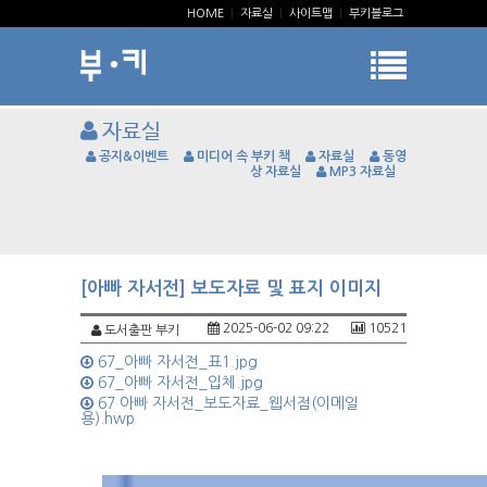
HOME
|
자료실
|
사이트맵
|
부키블로그
자료실
공지&이벤트
미디어 속 부키 책
자료실
동영
상 자료실
MP3 자료실
[아빠 자서전] 보도자료 및 표지 이미지
2025-06-02 09:22
10521
도서출판 부키
67_아빠 자서전_표1.jpg
67_아빠 자서전_입체.jpg
67 아빠 자서전_보도자료_웹서점(이메일
용).hwp