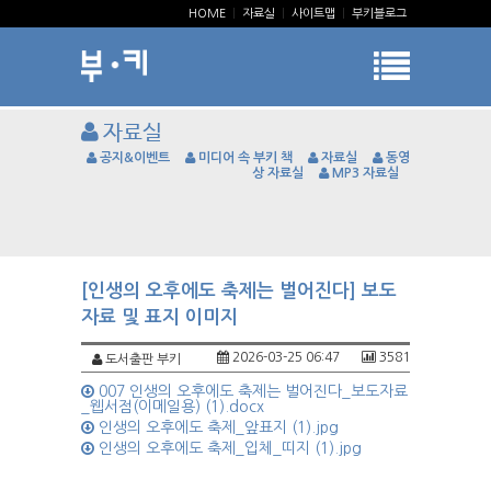
HOME
|
자료실
|
사이트맵
|
부키블로그
자료실
공지&이벤트
미디어 속 부키 책
자료실
동영
상 자료실
MP3 자료실
[인생의 오후에도 축제는 벌어진다] 보도
자료 및 표지 이미지
2026-03-25 06:47
3581
도서출판 부키
007 인생의 오후에도 축제는 벌어진다_보도자료
_웹서점(이메일용) (1).docx
인생의 오후에도 축제_앞표지 (1).jpg
인생의 오후에도 축제_입체_띠지 (1).jpg