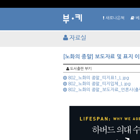
새로나온책
베
자료실
[노화의 종말] 보도자료 및 표지 
도서출판 부키
802_노화의 종말_띠지표1_L.jpg
802_노화의 종말_띠지입체_L.jpg
802_노화의 종말_보도자료_언론사(출력