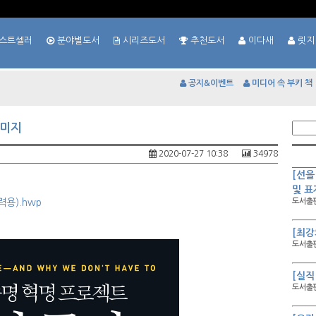
스트셀러
분야별도서
시리즈도서
추천도서
이다새
릿지
공지&이벤트
미디어 속 부키 책
이미지
2020-07-27 10:38
34978
[선을
및 표
용).hwp
도서출판
[최강
도서출판
[실직
도서출판