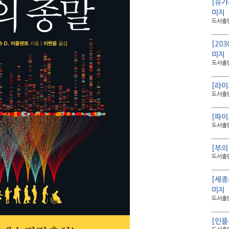
[유가
미지
도서출판
[20
미지
도서출판
[라이
도서출판
[파이
도서출판
[부의
도서출판
[세종
미지
도서출판
[인플