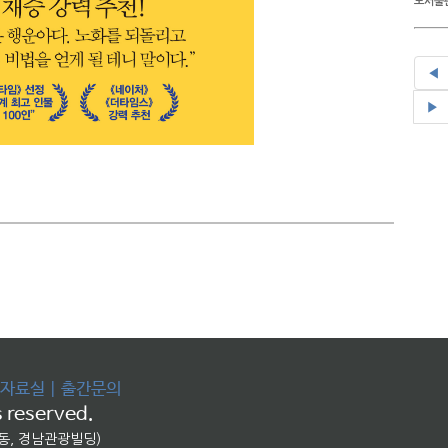
도서출판
◀
▶
자료실
|
출간문의
 reserved.
교동, 경남관광빌딩)