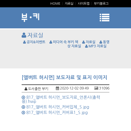
HOME
|
자료실
|
사이트맵
|
부키블로그
자료실
공지&이벤트
미디어 속 부키 책
자료실
동영
상 자료실
MP3 자료실
[앨버트 허시먼] 보도자료 및 표지 이미지
2020-12-02 09:49
31096
도서출판 부키
817_앨버트 허시먼_보도자료_언론사(출력
용).hwp
817_앨버트 허시먼_커버입체_S.jpg
817_앨버트 허시먼_커버표1_S.jpg