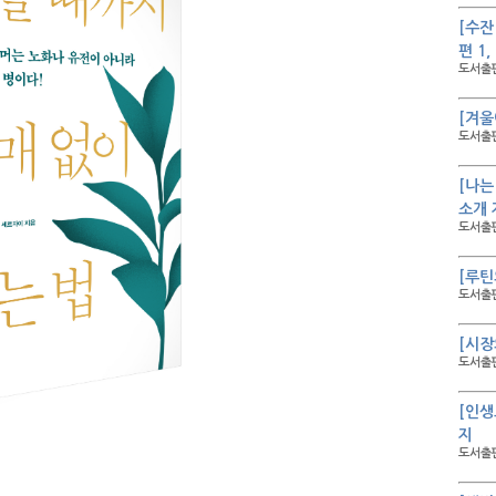
[수잔
편 1
도서출판
[겨울
도서출판
[나는
소개 
도서출판
[루틴
도서출판
[시장
도서출판
[인생
지
도서출판