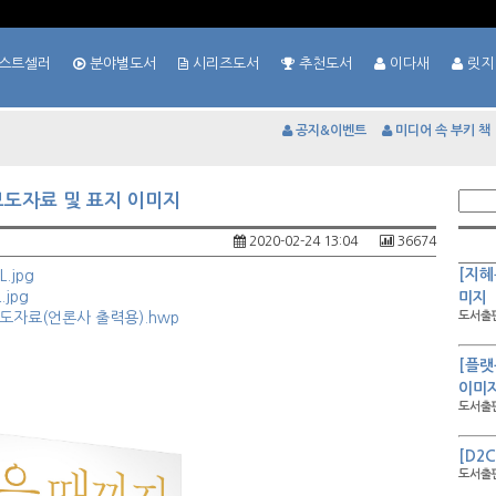
스트셀러
분야별도서
시리즈도서
추천도서
이다새
릿지
공지&이벤트
미디어 속 부키 책
 보도자료 및 표지 이미지
2020-02-24 13:04
36674
[지혜
jpg
jpg
미지
도자료(언론사 출력용).hwp
도서출판
[플랫
이미
도서출판
[D2
도서출판