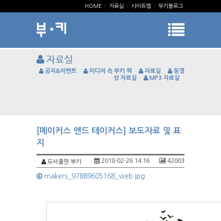
HOME
|
자료실
|
사이트맵
|
부키블로그
자료실
공지&이벤트
미디어 속 부키 책
자료실
동영
상 자료실
MP3 자료실
[메이커스 앤드 테이커스] 보도자료 및 표
지
2018-02-26 14:16
42003
도서출판 부키
makers_97889605168_web.jpg