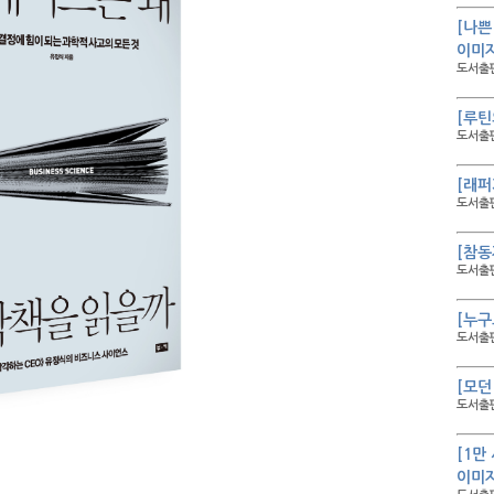
[나쁜
이미
도서출판
[루틴
도서출판
[래퍼
도서출판
[참동
도서출판
[누구
도서출판
[모던
도서출판
[1만
이미