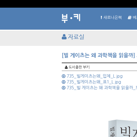
새로나온책
베
자료실
[빌 게이츠는 왜 과학책을 읽을까]
도서출판 부키
735_빌게이츠는왜_입체_L.jpg
735_빌게이츠는왜_표1_L.jpg
735_빌 게이츠는 왜 과학책을 읽을까_