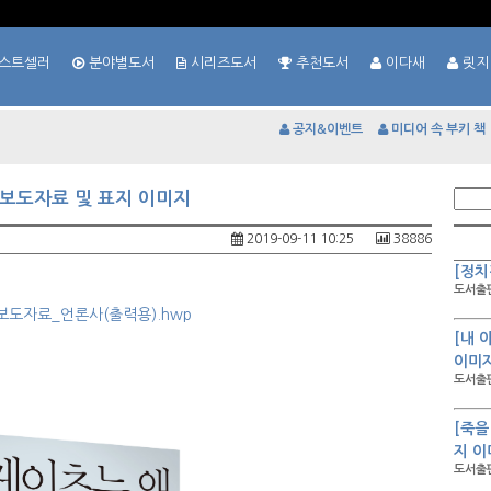
스트셀러
분야별도서
시리즈도서
추천도서
이다새
릿지
공지&이벤트
미디어 속 부키 책
 보도자료 및 표지 이미지
2019-09-11 10:25
38886
[정치
도서출판
보도자료_언론사(출력용).hwp
[내 
이미
도서출판
[죽을
지 이
도서출판