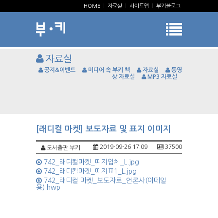
HOME
|
자료실
|
사이트맵
|
부키블로그
자료실
공지&이벤트
미디어 속 부키 책
자료실
동영
상 자료실
MP3 자료실
[래디컬 마켓] 보도자료 및 표지 이미지
2019-09-26 17:09
37500
도서출판 부키
742_래디컬마켓_띠지입체_L.jpg
742_래디컬마켓_띠지표1_L.jpg
742_래디컬 마켓_보도자료_언론사(이메일
용).hwp