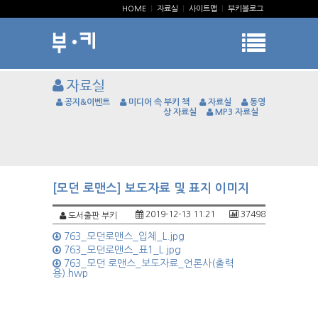
HOME
|
자료실
|
사이트맵
|
부키블로그
자료실
공지&이벤트
미디어 속 부키 책
자료실
동영
상 자료실
MP3 자료실
[모던 로맨스] 보도자료 및 표지 이미지
2019-12-13 11:21
37498
도서출판 부키
763_모던로맨스_입체_L.jpg
763_모던로맨스_표1_L.jpg
763_모던 로맨스_보도자료_언론사(출력
용).hwp