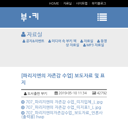
HOME
|
자료실
|
사이트맵
|
부키블로그
자료실
공지&이벤트
미디어 속 부키 책
자료실
동영
상 자료실
MP3 자료실
[파리지엔의 자존감 수업] 보도자료 및 표
지
2019-05-10 11:34
42792
도서출판 부키
707_파리지엔의 자존감 수업_띠지입체_L.jpg
707_파리지엔의 자존감 수업_띠지표1_L.jpg
707_파리지엔의자존감수업_보도자료_언론사
(출력용).hwp