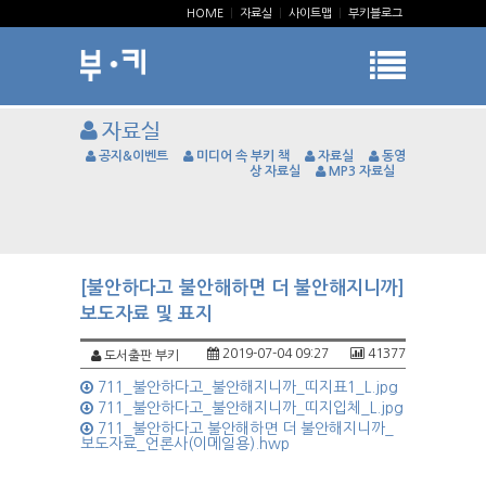
HOME
|
자료실
|
사이트맵
|
부키블로그
자료실
공지&이벤트
미디어 속 부키 책
자료실
동영
상 자료실
MP3 자료실
[불안하다고 불안해하면 더 불안해지니까]
보도자료 및 표지
2019-07-04 09:27
41377
도서출판 부키
711_불안하다고_불안해지니까_띠지표1_L.jpg
711_불안하다고_불안해지니까_띠지입체_L.jpg
711_불안하다고 불안해하면 더 불안해지니까_
보도자료_언론사(이메일용).hwp