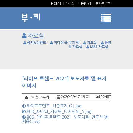
HOME
|
자료실
|
사이트맵
|
부키블로그
자료실
공지&이벤트
미디어 속 부키 책
자료실
동영
상 자료실
MP3 자료실
[라이프 트렌드 2021] 보도자료 및 표지
이미지
2020-09-17 19:01
32487
도서출판 부키
라이프트렌드_최종표지 (2).jpg
800_사다리_개정판_띠지입체_S.jpg
806_라이프 트렌드 2021_보도자료_언론사(출
력용).hwp