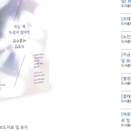
얼] 
도서출판
[쓰레
도서출판
[노인
도서출판
[지금
및 표
도서출판
[열정
도서출판
[클래
도서출판
[어중
료 및
도서출판
 보도자료 및 표지