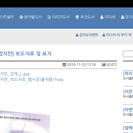
스트셀러
분야별도서
시리즈도서
추천도서
이다새
릿지
공지&이벤트
미디어 속 부키 책
겠지만] 보도자료 및 표지
2018-11-20 13:26
42472
[파리
만_입체_L.jpg
도서출판
겠지만_보도자료_웹서점(출력용).hwp
[어른
도서출판
[라멘
도서출판
[딸에