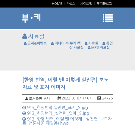
HOME
|
자료실
|
사이트맵
|
부키블로그
자료실
공지&이벤트
미디어 속 부키 책
자료실
동영
상 자료실
MP3 자료실
[한영 번역, 이럴 땐 이렇게 실전편] 보도
자료 및 표지 이미지
2022-03-07 17:07
24726
도서출판 부키
913_한영번역 실전편_표지_S.jpg
913_한영번역_실전편_입체_S.jpg
913_한영 번역, 이럴 땐 이렇게 - 실전편_보도자
료_언론사(이메일용).hwp