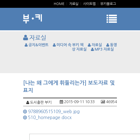
HOME
|
자료실
|
사이트맵
|
부키블로그
자료실
공지&이벤트
미디어 속 부키 책
자료실
동영
상 자료실
MP3 자료실
[나는 왜 그에게 휘둘리는가] 보도자료 및
표지
2015-09-11 10:33
46954
도서출판 부키
9788960515109_web.jpg
510_homepage.docx