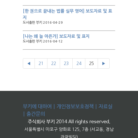
[한 권으로 끝내는 법률 실무 영어] 보도자료 및 표
지
도서출판 부키 2016-04-29
[나는 왜 늘 아픈가] 보도자료 및 표지
도서출판 부키 2016-04-12
◀
21
22
23
24
25
▶
부키에 대하여
|
개인정보보호정책
|
자료실
|
출간문의
주식회사 부키 2014 All rights reserved.
서울특별시 마포구 양화로 125, 7층 (서교동, 경남
관광빌딩)