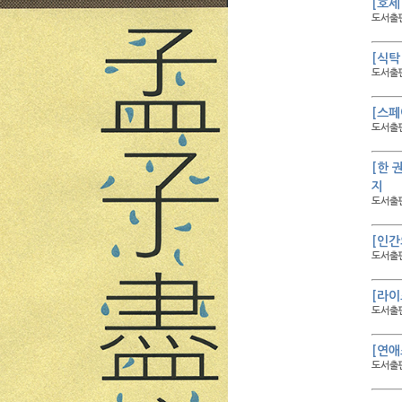
[호세
도서출판
[식탁
도서출판
[스페
도서출판
[한 
지
도서출판
[인간
도서출판
[라이
도서출판
[연애
도서출판