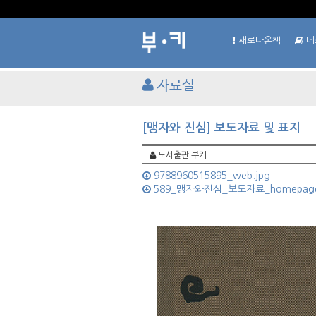
새로나온책
베
자료실
[맹자와 진심] 보도자료 및 표지
도서출판 부키
9788960515895_web.jpg
589_맹자와진심_보도자료_homepage