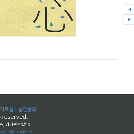
◀
▶
자료실
|
출간문의
 reserved.
교동, 경남관광빌딩)
ster@bookie.co.kr