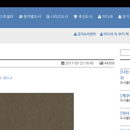
스트셀러
분야별도서
시리즈도서
추천도서
이다새
릿지
공지&이벤트
미디어 속 부키 책
2017-03-23 16:43
44368
[나는
.docx
지
도서출판
[제주
도서출판
[약사
도서출판