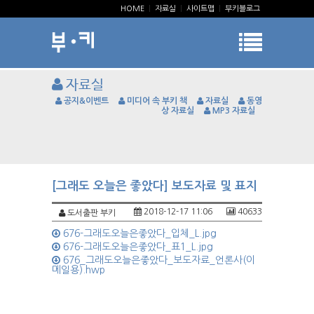
HOME
|
자료실
|
사이트맵
|
부키블로그
자료실
공지&이벤트
미디어 속 부키 책
자료실
동영
상 자료실
MP3 자료실
[그래도 오늘은 좋았다] 보도자료 및 표지
2018-12-17 11:06
40633
도서출판 부키
676-그래도오늘은좋았다_입체_L.jpg
676-그래도오늘은좋았다_표1_L.jpg
676_그래도오늘은좋았다_보도자료_언론사(이
메일용).hwp