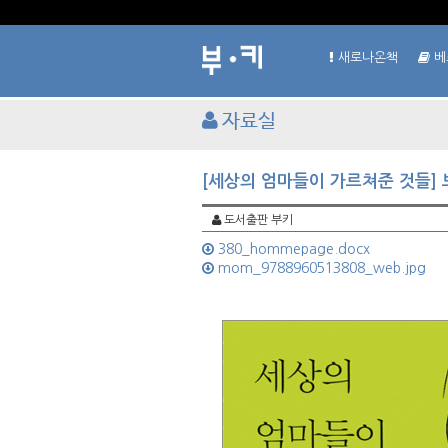
새로나온책
베
자료실
[세상의 엄마들이 가르쳐준 것들] 
도서출판 부키
380_hommepage.docx
mom_9788960513808_web.jpg