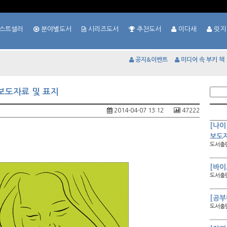
스트셀러
분야별도서
시리즈도서
추천도서
이다새
릿지
공지&이벤트
미디어 속 부키 책
보도자료 및 표지
2014-04-07 13:12
47222
[나이
보도자
도서출판
[바이
도서출판
[공부
도서출판