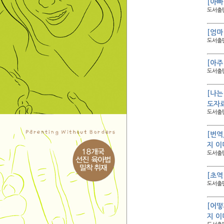
[아빠
도서출판
[엄마
도서출판
[아주
도서출판
[나는
도자료
도서출판
[번역
지 이
도서출판
[초역
도서출판
[어떻
지 이