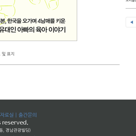
도서출판
◀
 및 표지
자료실
|
출간문의
 reserved.
교동, 경남관광빌딩)