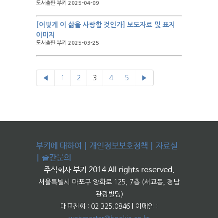
도서출판 부키 2025-04-09
[어떻게 이 삶을 사랑할 것인가] 보도자료 및 표지
이미지
도서출판 부키 2025-03-25
◀
1
2
3
4
5
▶
부키에 대하여
|
개인정보보호정책
|
자료실
|
출간문의
주식회사 부키 2014 All rights reserved.
서울특별시 마포구 양화로 125, 7층 (서교동, 경남
관광빌딩)
대표전화 : 02.325.0846 | 이메일 :