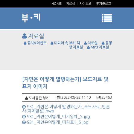
HOME
|
자료실
|
사이트맵
|
부키블로그
자료실
공지&이벤트
미디어 속 부키 책
자료실
동영
상 자료실
MP3 자료실
[자연은 어떻게 발명하는가] 보도자료 및
표지 이미지
2022-08-22 11:40
23463
도서출판 부키
931_자연은 어떻게 발명하는가_보도자료_언론
사(이메일용).hwp
931_자연은어떻게_띠지입체_S.jpg
931_자연은어떻게_띠지표1_S.jpg