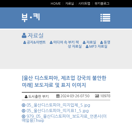
HOME
|
자료실
|
사이트맵
|
부키블로그
자료실
공지&이벤트
미디어 속 부키 책
자료실
동영
상 자료실
MP3 자료실
[울산 디스토피아, 제조업 강국의 불안한
미래] 보도자료 및 표지 이미지
2024-03-26 07:50
18978
도서출판 부키
05_울산디스토피아_띠지입체_S.jpg
05_울산디스토피아_띠지표1_S.jpg
979_05_울산디스토피아_보도자료_언론사(이
메일용).hwp