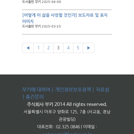
도서출판 부키 2025-04-09
[어떻게 이 삶을 사랑할 것인가] 보도자료 및 표지
이미지
도서출판 부키 2025-03-25
◀
1
2
3
4
5
▶
부키에 대하여
|
개인정보보호정책
|
자료실
|
출간문의
주식회사 부키 2014 All rights reserved.
서울특별시 마포구 양화로 125, 7층 (서교동, 경남
관광빌딩)
대표전화 : 02.325.0846 | 이메일 :