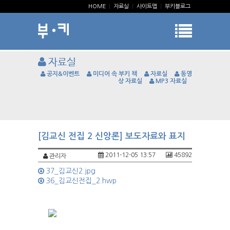
HOME
|
자료실
|
사이트맵
|
부키블로그
자료실
공지&이벤트
미디어 속 부키 책
자료실
동영
상 자료실
MP3 자료실
[김교신 전집 2 신앙론] 보도자료와 표지
2011-12-05 13:57
45892
관리자
37_김교신2.jpg
36_김교신전집_2.hwp