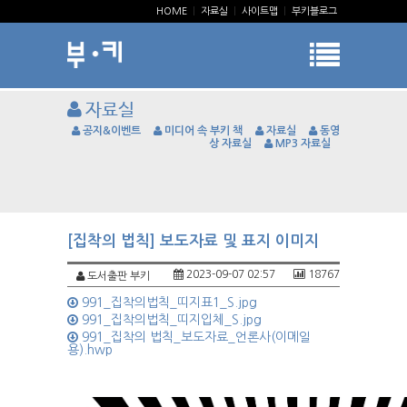
HOME
|
자료실
|
사이트맵
|
부키블로그
자료실
공지&이벤트
미디어 속 부키 책
자료실
동영
상 자료실
MP3 자료실
[집착의 법칙] 보도자료 및 표지 이미지
2023-09-07 02:57
18767
도서출판 부키
991_집착의법칙_띠지표1_S.jpg
991_집착의법칙_띠지입체_S.jpg
991_집착의 법칙_보도자료_언론사(이메일
용).hwp