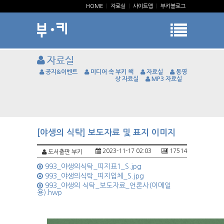
HOME
|
자료실
|
사이트맵
|
부키블로그
자료실
공지&이벤트
미디어 속 부키 책
자료실
동영
상 자료실
MP3 자료실
[야생의 식탁] 보도자료 및 표지 이미지
2023-11-17 02:03
17514
도서출판 부키
993_야생의식탁_띠지표1_S.jpg
993_야생의식탁_띠지입체_S.jpg
993_야생의 식탁_보도자료_언론사(이메일
용).hwp