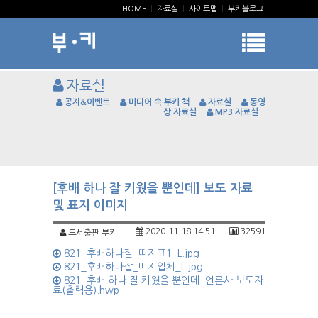
HOME
|
자료실
|
사이트맵
|
부키블로그
자료실
공지&이벤트
미디어 속 부키 책
자료실
동영
상 자료실
MP3 자료실
[후배 하나 잘 키웠을 뿐인데] 보도 자료
및 표지 이미지
2020-11-18 14:51
32591
도서출판 부키
821_후배하나잘_띠지표1_L.jpg
821_후배하나잘_띠지입체_L.jpg
821_후배 하나 잘 키웠을 뿐인데_언론사 보도자
료(출력용).hwp